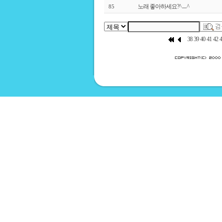
노래 좋아하세요?^ㅡ^
85
38
39
40
41
42
4