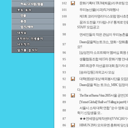
문화기획터 TIUM(틔움) 리쿠르팅 
102
우리농산물(사과)직거래행사
101
제1회 코리아영리더스포럼 명사초
100
꿈과 도전을 기다립니다! 통계로 만들어 가는
99
STAFF 모집공고
연세인들의 작은 관심이 우리농촌을
98
Daum꿈을찍는토크쇼_영화 <장화홍
97
요!!
[삼성전자 소프트웨어 멤버십 회원 
96
생활협동조합 제15차 문화기행 안내
95
2005 최경주 자선골프대회 참가자 
94
[송파/강동] 과외교사 모심
93
대학(원)생 대상 해외봉사단을 모집
92
Daum꿈을 찍는 토크쇼_MBC 임
91
다.
The Bar at Buena Vista 2005서울 
90
[Yonsei Global] Shall we? Falling
89
서울시 소재 대학 연합 "순수 영화 
88
학기 신입생을 모...
★★연세영상제작센터(YVAC)16
87
HIMUN 29차 모의유엔 총회에 당
86