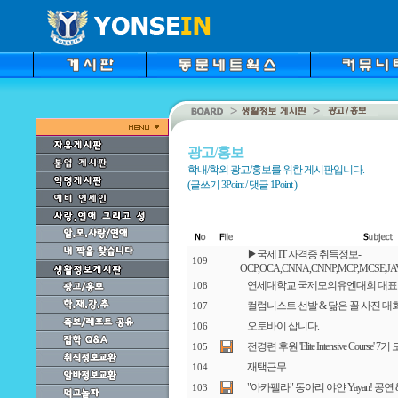
광고/홍보
학내/학외 광고/홍보를 위한 게시판입니다.
(글쓰기 3Point / 댓글 1Point )
▶국제 IT 자격증 취득정보-
109
OCP,OCA,CNNA,CNNP,MCP,MCSE,JA
연세대학교 국제모의유엔대회 대표
108
컬럼니스트 선발 & 닮은 꼴 사진 대
107
오토바이 삽니다.
106
전경련 후원 'Elite Intensive Course'
105
재택근무
104
"아카펠라" 동아리 야얀 Yayan! 공연
103