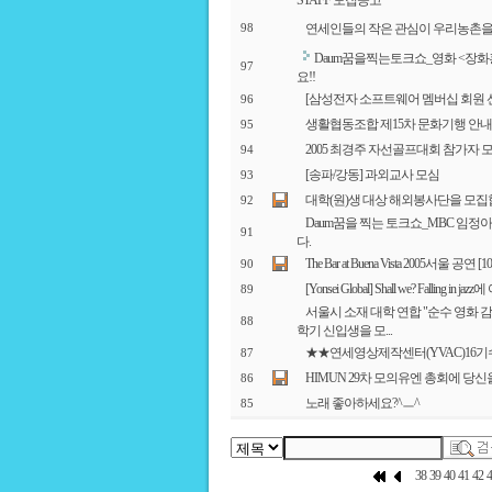
STAFF 모집공고
연세인들의 작은 관심이 우리농촌을
98
Daum꿈을찍는토크쇼_영화 <장화
97
요!!
[삼성전자 소프트웨어 멤버십 회원 
96
생활협동조합 제15차 문화기행 안내
95
2005 최경주 자선골프대회 참가자 
94
[송파/강동] 과외교사 모심
93
대학(원)생 대상 해외봉사단을 모집
92
Daum꿈을 찍는 토크쇼_MBC 임
91
다.
The Bar at Buena Vista 2005서울 
90
[Yonsei Global] Shall we? Falling
89
서울시 소재 대학 연합 "순수 영화 
88
학기 신입생을 모...
★★연세영상제작센터(YVAC)16
87
HIMUN 29차 모의유엔 총회에 당
86
노래 좋아하세요?^ㅡ^
85
38
39
40
41
42
4