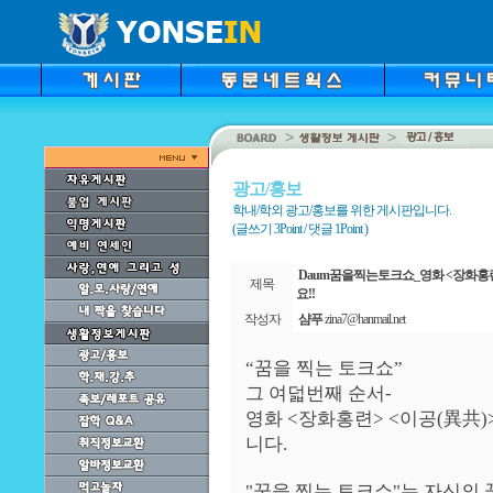
광고/홍보
학내/학외 광고/홍보를 위한 게시판입니다.
(글쓰기 3Point / 댓글 1Point )
Daum꿈을찍는토크쇼_영화 <장화홍
제목
요!!
작성자
샴푸
zina7@hanmail.net
“꿈을 찍는 토크쇼”
그 여덟번째 순서-
영화 <장화홍련> <이공(異共
니다.
"꿈을 찍는 토크쇼"는 자신의