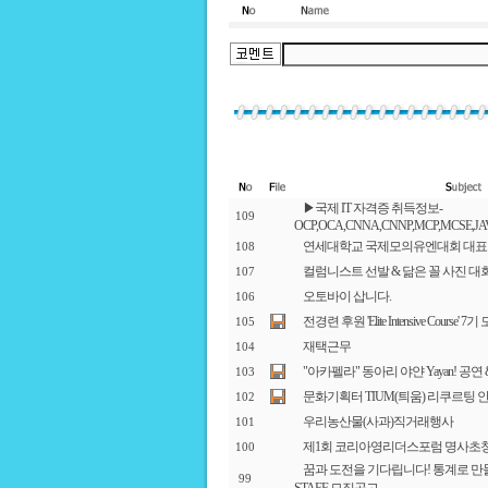
▶국제 IT 자격증 취득정보-
109
OCP,OCA,CNNA,CNNP,MCP,MCSE,JA
연세대학교 국제모의유엔대회 대표
108
컬럼니스트 선발 & 닮은 꼴 사진 대
107
오토바이 삽니다.
106
전경련 후원 'Elite Intensive Course'
105
재택근무
104
"아카펠라" 동아리 야얀 Yayan! 공연
103
문화기획터 TIUM(틔움) 리쿠르팅 
102
우리농산물(사과)직거래행사
101
제1회 코리아영리더스포럼 명사초
100
꿈과 도전을 기다립니다! 통계로 만들어 가는
99