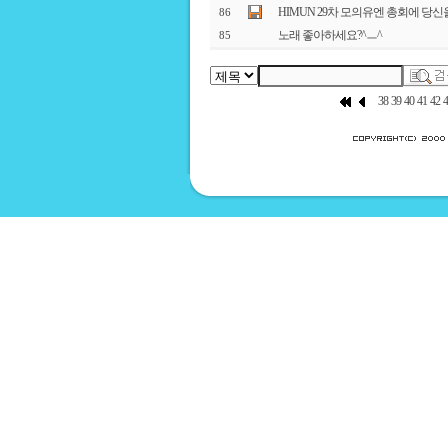
HIMUN 29차 모의유엔 총회에 당
86
노래 좋아하세요?^ㅡ^
85
38
39
40
41
42
4