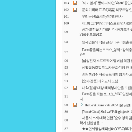
"아카펠라" 동아리 야얀 Yayan! 공연
103
문화기획터 TIUM(틔움) 리쿠르팅 
102
우리농산물(사과)직거래행사
101
제1회 코리아영리더스포럼 명사초
100
꿈과 도전을 기다립니다! 통계로 만들어 가는
99
STAFF 모집공고
연세인들의 작은 관심이 우리농촌을
98
Daum꿈을찍는토크쇼_영화 <장화홍
97
요!!
[삼성전자 소프트웨어 멤버십 회원 
96
생활협동조합 제15차 문화기행 안내
95
2005 최경주 자선골프대회 참가자 
94
[송파/강동] 과외교사 모심
93
대학(원)생 대상 해외봉사단을 모집
92
Daum꿈을 찍는 토크쇼_MBC 임
91
다.
The Bar at Buena Vista 2005서울
90
[Yonsei Global] Shall we? Falling
89
서울시 소재 대학 연합 "순수 영화 
88
학기 신입생을 모...
★★연세영상제작센터(YVAC)16
87