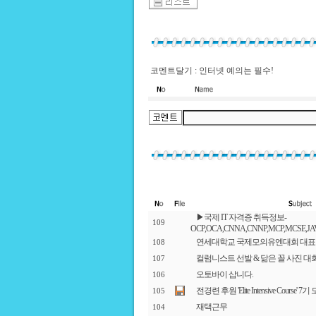
코멘트달기 : 인터넷 예의는 필수!
▶국제 IT 자격증 취득정보-
109
OCP,OCA,CNNA,CNNP,MCP,MCSE,JA
연세대학교 국제모의유엔대회 대표
108
컬럼니스트 선발 & 닮은 꼴 사진 대
107
오토바이 삽니다.
106
전경련 후원 'Elite Intensive Course'
105
재택근무
104