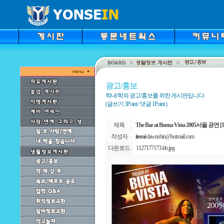
광고/홍보
학내/학외 광고/홍보를 위한 게시판입니다.
(글쓰기 3Point / 댓글 1Point )
제목
The Bar at Buena Vista 2005서울 
작성자
iterai
dawnshin@hotmail.com
다운로드
1127177173-bb.jpg