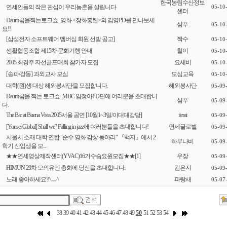
한국농림수산정보
연세인들의 작은 관심이 우리농촌을 살립니다
05-10
센터
Daum꿈을찍는토크쇼_영화 <장화홍련>의 김영PD를 만나보세
샴푸
05-10
요!!
[삼성전자 소프트웨어 멤버십 회원 선발 공고]
짝수
05-10
생활협동조합 제15차 문화기행 안내
철이
05-10
2005 최경주 자선골프대회 참가자 모집
요세비
05-10
[송파/강동] 과외교사 모심
모심교육
05-10
대학(원)생 대상 해외봉사단을 모집합니다.
해외봉사단
05-09
Daum꿈을 찍는 토크쇼_MBC 임정아PD편에 여러분을 초대합니
샴푸
05-09
다.
The Bar at Buena Vista 2005서울 공연 [10월1~3일/이대대강당]
iterai
05-09
[Yonsei Global] Shall we? Falling in jazz에 여러분들을 초대합니다!
연세글로벌
05-09
서울시 소재 대학 연합 "순수 영화 감상 동아리" 『백지』에서 2
하루나비
05-09
학기 신입생을 모...
★★연세영상제작센터(YVAC)16기수습요원모집★★
[1]
우장
05-09
HIMUN 29차 모의유엔 총회에 당신을 초대합니다.
김은지
05-09
노래 좋아하세요?^ㅡ^
파랑새
05-07
38
39
40
41
42
43
44
45
46
47
48
49
50
51
52
53
54