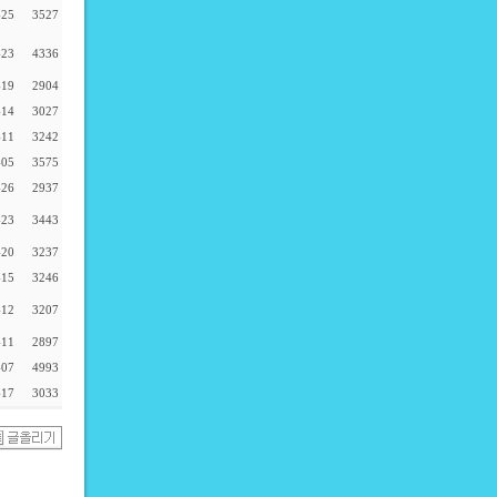
-25
3527
-23
4336
-19
2904
-14
3027
-11
3242
-05
3575
-26
2937
-23
3443
-20
3237
-15
3246
-12
3207
-11
2897
-07
4993
-17
3033