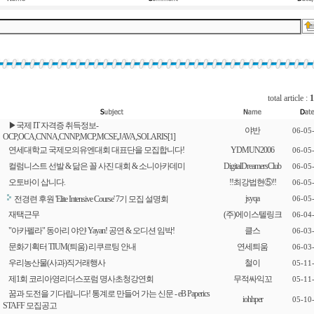
total article :
1
▶국제 IT 자격증 취득정보-
야반
06-05
OCP,OCA,CNNA,CNNP,MCP,MCSE,JAVA,SOLARIS
[1]
연세대학교 국제모의유엔대회 대표단을 모집합니다!
YDMUN2006
06-05
컬럼니스트 선발 & 닮은 꼴 사진 대회 & 소니아카데미
DigitalDreamersClub
06-05
오토바이 삽니다.
!!최강법현⑤!!
06-05
jsyqa
전경련 후원 'Elite Intensive Course' 7기 모집 설명회
06-05
재택근무
(주)에이스텔링크
06-04
"아카펠라" 동아리 야얀 Yayan! 공연 & 오디션 임박!
클스
06-03
문화기획터 TIUM(틔움) 리쿠르팅 안내
연세틔움
06-03
우리농산물(사과)직거래행사
철이
05-11
제1회 코리아영리더스포럼 명사초청강연회
무적싸익꼬
05-11
꿈과 도전을 기다립니다! 통계로 만들어 가는 신문 - eB Paperics
iohhper
05-10
STAFF 모집공고