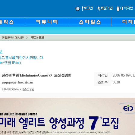
보
광고/홍보를 위한 게시판입니다.
 / 댓글 1Point )
전경련 후원 'Elite Intensive Course' 7기 모집 설명회
작성일
2006-05-09 01:
jsyqa
jsyqa@freechal.com
조회수
3030
1147105867-7기모집.jpg