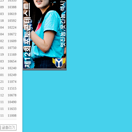
-23
10355
-09
10388
-03
10619
-18
10592
-04
10224
-04
10672
-02
11609
-05
10750
-19
11169
-03
10654
-14
10240
-01
10249
-21
11074
-12
11515
-12
10678
-11
10490
-11
11633
-11
11008