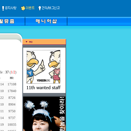
cle :
37
(
1
/
2
)
-14
17108
-10
17840
-22
8726
-10
8904
-11
9750
-14
9737
-19
10035