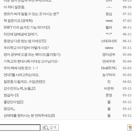
쉬운 영어 문법책 추천 부탁드려요.
슈러
09-12
아 작티 질문좀..
-ㅅ-
09-10
렌트카 싸게 빌릴 수 있는 곳 아시는 분??
옹삼
07-12
책 질문이요 (경제학)
vernet
07-02
SHIFT 키의 숨겨진 기능 10가지
[1]
헬퍼
06-11
차안에 담배냄세 없에기..
*^^*
06-11
동영상 다운 받는 법 아세요?
[1]
스테파네트
06-11
우리학교 야구잠바 어떻게 사요?
ssimva
05-11
영어 공부에 도움 되는 북마크 (즐겨찾기)
영어공부
05-04
기독교와 현대사회 이대성 교수님이요~
연세우유
05-04
주차 택에 대한 문으 ㅣ~!
DevilJJUNG
05-03
연대T를 사려고하는데요..
농구하자
05-03
질문좀 드릴게요...수업관련
[1]
진
04-02
강수진의노력,,눈물,,
[2]
비온뒤
03-12
청갈자~
[3]
쭌영
03-12
좋았던수업
[2]
물
03-12
명강의,,,
물
03-12
성매매를 원하시는 분 연락주세요,
[6]
물
03-12