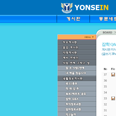
잡학 Q
게시판 지식검
(글쓰기 3Point
37
36
35
34
33
32
31