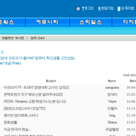
&A
색. 모든것 다 물어봐? 컴퓨터, 학교생활, 고민상담...
 / 댓글 1Point )
total arti
아프리카 TV - KAIST 경영대학 교수진 강의
[1]
naongsama
16-04
콘텍트렌즈 직구 해보신분 알려주세요
[2]
깡개리
15-02
ITESM - Monterrey 교환 학생가시는분 있나요
Wayne
14-06
[종로]스피킹스터디모집!!!
[1]
안젤라
13-12
원어민 영어회화 스터디
beng
12-10
문화생활
Meimei
11-07
지금 한국의 현실.....
유알웰컴
10-11