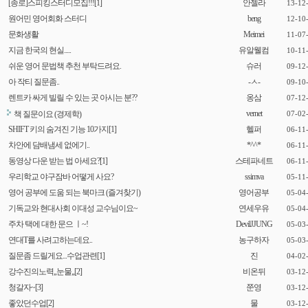
[종로]스피킹스터디모집!!!
[1]
안젤라
13-12
원어민 영어회화 스터디
beng
12-10
문화생활
Meimei
11-07
지금 한국의 현실.....
유알웰컴
10-11
쉬운 영어 문법책 추천 부탁드려요.
슈러
09-12
아 작티 질문좀..
-ㅅ-
09-10
렌트카 싸게 빌릴 수 있는 곳 아시는 분??
옹삼
07-12
vernet
책 질문이요 (경제학)
07-02
SHIFT 키의 숨겨진 기능 10가지
[1]
헬퍼
06-11
차안에 담배냄세 없에기..
*^^*
06-11
동영상 다운 받는 법 아세요?
[1]
스테파네트
06-11
우리학교 야구잠바 어떻게 사요?
ssimva
05-11
영어 공부에 도움 되는 북마크 (즐겨찾기)
영어공부
05-04
기독교와 현대사회 이대성 교수님이요~
연세우유
05-04
주차 택에 대한 문으 ㅣ~!
DevilJJUNG
05-03
연대T를 사려고하는데요..
농구하자
05-03
질문좀 드릴게요...수업관련
[1]
진
04-02
강수진의노력,,눈물,,
[2]
비온뒤
03-12
청갈자~
[3]
쭌영
03-12
좋았던수업
[2]
물
03-12