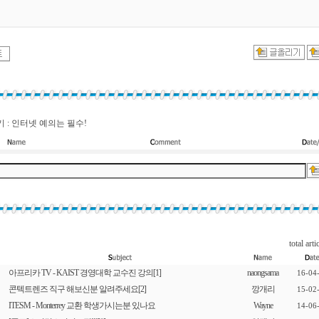
 : 인터넷 예의는 필수!
total arti
아프리카 TV - KAIST 경영대학 교수진 강의
[1]
naongsama
16-04
콘텍트렌즈 직구 해보신분 알려주세요
[2]
깡개리
15-02
ITESM - Monterrey 교환 학생가시는분 있나요
Wayne
14-06