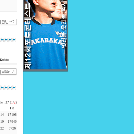
cle :
37
(
1
/
2
)
-14
17108
-10
17840
-22
8726