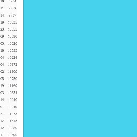
-10
8904
-11
9752
-14
9737
-19
10035
-23
10355
-09
10390
-03
10620
-18
10593
-04
10224
-04
10672
-02
11609
-05
10750
-19
11169
-03
10654
-14
10240
-01
10249
-21
11075
-12
11515
-12
10680
-11
10490