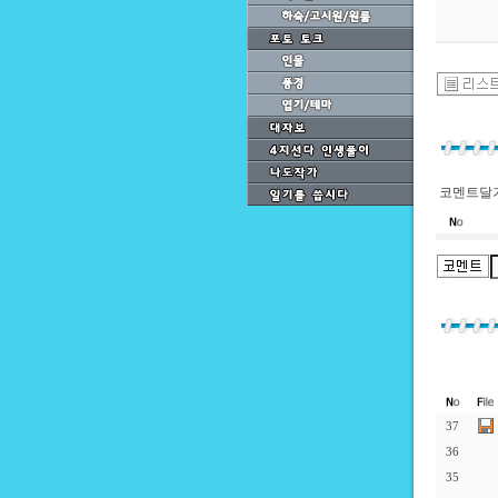
코멘트달기
37
36
35