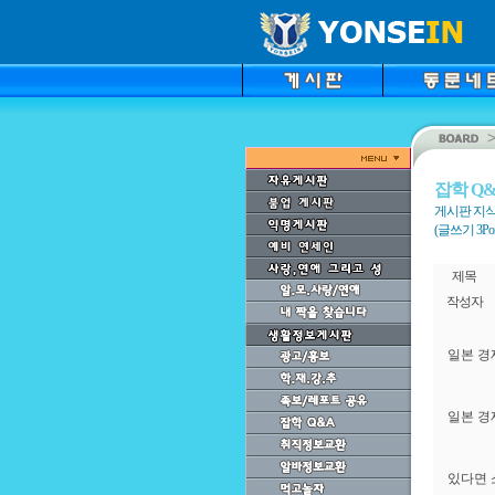
잡학 Q
게시판 지식검
(글쓰기 3Point
제목
작성자
일본 경
일본 경
있다면 