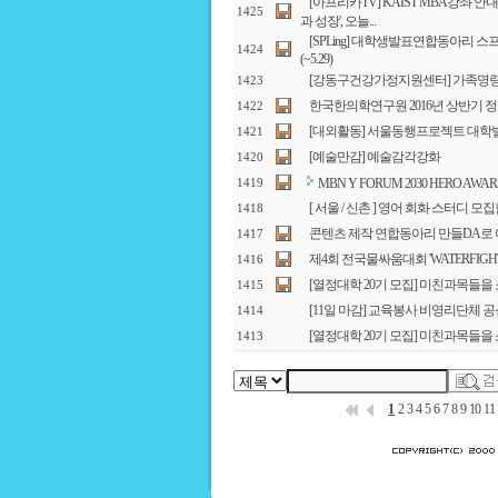
[아프리카TV] KAIST MBA강좌 안
1425
과 성장', 오늘...
[SPLing] 대학생발표연합동아리 스
1424
(~5.29)
[강동구건강가정지원센터] 가족명
1423
한국한의학연구원 2016년 상반기 정규직
1422
[대외활동] 서울동행프로젝트 대학별 
1421
[예술만감] 예술감각강화
1420
MBN Y FORUM 2030 HERO AW
1419
[ 서울 / 신촌 ] 영어 회화 스터디 
1418
콘텐츠 제작 연합동아리 만들DA로
1417
제4회 전국물싸움대회 'WATERFIGHT S
1416
[열정대학 20기 모집] 미친과목들을
1415
[11일 마감] 교육봉사 비영리단체 
1414
[열정대학 20기 모집] 미친과목들을
1413
1
2
3
4
5
6
7
8
9
10
11