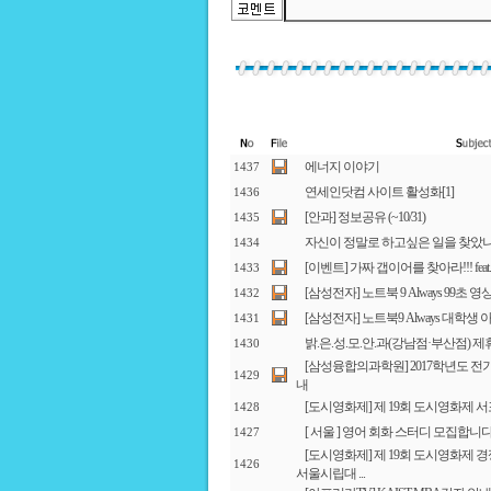
에너지 이야기
1437
연세인닷컴 사이트 활성화
[1]
1436
[안과] 정보공유 (~10/31)
1435
자신이 정말로 하고싶은 일을 찾았
1434
[이벤트] 가짜 갭이어를 찾아라!!! fe
1433
[삼성전자] 노트북 9 Always 99초 영상 
1432
[삼성전자] 노트북9 Always 대학생
1431
밝.은.성.모.안.과(강남점·부산점) 
1430
[삼성융합의과학원] 2017학년도 전
1429
내
[도시영화제] 제 19회 도시영화제 
1428
[ 서울 ] 영어 회화 스터디 모집합니
1427
[도시영화제] 제 19회 도시영화제 경쟁
1426
서울시립대 ...