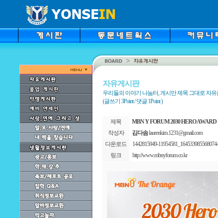
자유게시판
우리들의 이야기 나눔터, 게시만 제목 그대로 자
(글쓰기 3Point / 댓글 1Point )
제목
MBN Y FORUM 2030 HERO AWAR
작성자
김다솜
laurenkim.1231@gmail.com
다운로드
1442815949-11954581_1645339855680744
링크
http://www.mbnyforum.co.kr