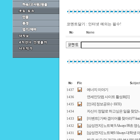
코멘트달기 : 인터넷 예의는 필수!
에너지 이야기
1437
연세인닷컴 사이트 활성화
[1]
1436
[안과] 정보공유 (~10/31)
1435
자신이 정말로 하고싶은 일을 찾았
1434
[이벤트] 가짜 갭이어를 찾아라!!! fe
1433
[삼성전자] 노트북 9 Always 99초 영상 
1432
[삼성전자] 노트북9 Always 대학생
1431