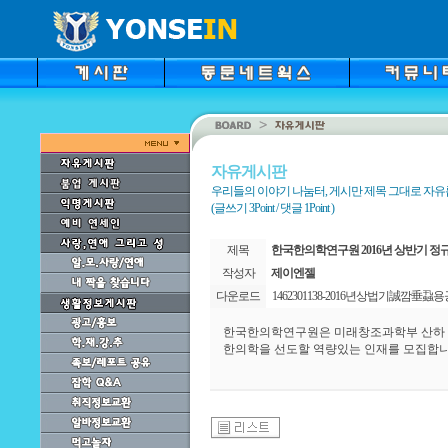
자유게시판
우리들의 이야기 나눔터, 게시만 제목 그대로 자
(글쓰기 3Point / 댓글 1Point )
제목
한국한의학연구원 2016년 상반기 정규직 
작성자
제이엔젤
다운로드
1462301138-2016년상법기誠깜垂蝨용
한국한의학연구원은 미래창조과학부 산하 
한의학을 선도할 역량있는 인재를 모집합니