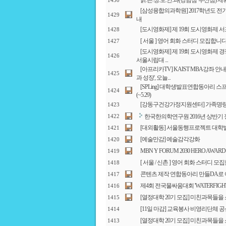
밝.은.성.모.안.과(강남점·부산점) 
1430
[삼성융합의과학원] 2017학년도 전
1429
내
[도시영화제] 제 19회 도시영화제 
1428
[ 서울 ] 영어 회화 스터디 모집합니
1427
[도시영화제] 제 19회 도시영화제 경쟁
1426
서울시립대 ...
[아프리카TV] KAIST MBA강좌 안
1425
과 성장', 오늘...
[SPLing] 대학생발표연합동아리 스
1424
(~5.29)
[강동구건강가정지원센터] 가족명
1423
한국한의학연구원 2016년 상반기 정규
1422
[대외활동] 서울동행프로젝트 대학별 
1421
[예술만감] 예술감각강화
1420
MBN Y FORUM 2030 HERO AWA
1419
[ 서울 / 신촌 ] 영어 회화 스터디 
1418
콘텐츠 제작 연합동아리 만들DA로
1417
제4회 전국물싸움대회 'WATERFIGHT S
1416
[열정대학 20기 모집] 미친과목들을
1415
[11일 마감] 교육봉사 비영리단체 
1414
[열정대학 20기 모집] 미친과목들을
1413