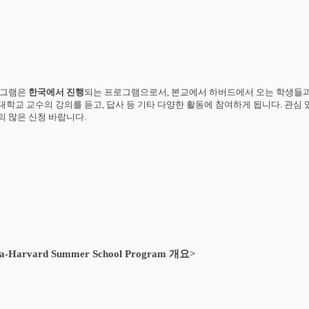
그램은
한국에서
진행
되는
프로그램으로서
,
본교에서
하버드에서
오는
학생들
대학교
교수의
강의를
듣고
,
답사
등
기타
다양한
활동에
참여하게
됩니다
.
관심
의
많은
신청
바랍니다
.
a-Harvard Summer School Program
개요
>