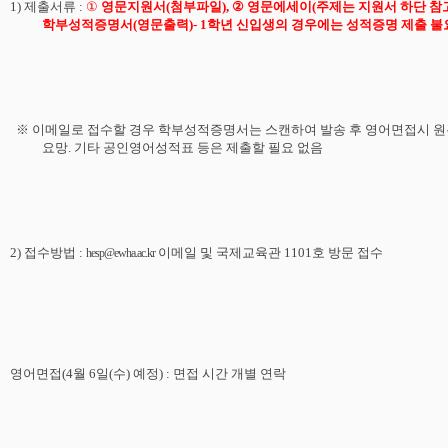
1)
제출서류
:
①
영문지원서
(
첨부파일
)
,
②
영문에세이
(
주제는
지원서
하단
참
학부
성적증명서
(
영문출력
)- 1
학년
신입생의
경우에는
성적증명
제출
불
※ 이메일로 접수할 경우 학부성적증명서는 스캔하여 발송 후 영어면접시 원
요망
.
기타 공인영어성적표 등은 제출할 필요 없음
2)
접수방법
:
이메일
및
국제교육관
1101
호
방문
접수
hesp@ewha.ac.kr
영어면접
(
4
월
6
일
(
수
)
예정
) :
면접
시간
개별
연락