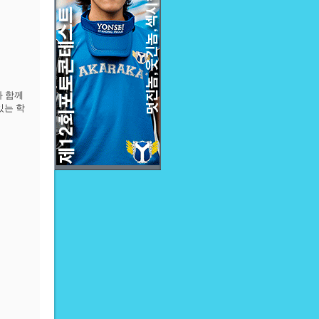
과
함께
있는
학