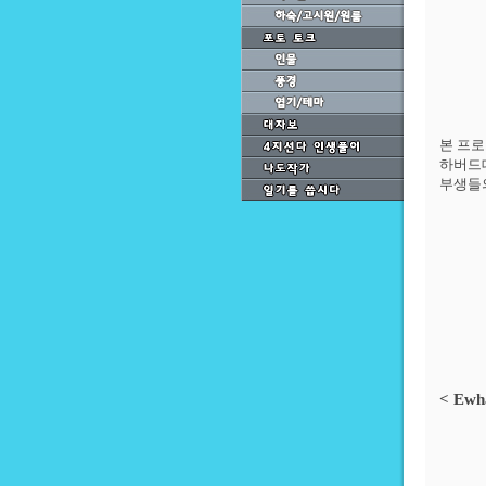
본
프로
하버드
부생들
< Ewh