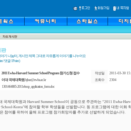
시판
야기 나눔터, 게시만 제목 그대로 자유롭게 이야기를 나누어요
 / 댓글 1Point )
2011 Ewha-Harvard Summer School Program 참가신청 접수
작성일
2011-03-30 15:
이대 국제대학원
hjbae@ewha.ac.kr
조회수
2304
1301464885-2011ehssp_application_form.doc
대
국제대학원과
Harvard Summer School
이
공동으로
주관하는
“
2011 Ewha-Harv
 School-Korea"
에
참여할
학부
학생들을
선발합니다
.
동
프로그램에
대한
이화
은
참여를
위하여
올해
프로그램
참가희망자를
추가로
선발하게
되었습니다
.