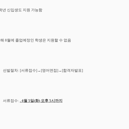
학년
신입생도
지원
가능함
올해
8
월에
졸업예정인
학생은
지원할
수
없음
선발절차
: [
서류접수
]
→
[
영어면접
]
→
[
합격자발표
]
서류접수
:
. 4
월
5
일
(
화
)
오후
5
시까지