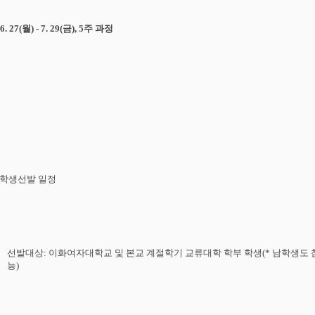
6. 27(
월
) - 7. 29(
금
), 5
주
과정
학생선발
일정
선발대상
:
이화여자대학교
및
본교
계절학기
교류대학
학부
학생
(*
남학생도
능
)