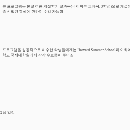
본
프로그램은
본교
여름
계절학기
교과목
(
국제학부
교과목
, 3
학점
)
으로
개설
종
선발된
학생에
한하여
수강
가능함
프로그램을
성공적으로
이수한
학생들에게는
Harvard Summer
School
과
이화
학교
국제대학원에서
각각
수료증이
주어짐
그램
일정