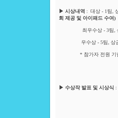
▶
시상내역
:
대상
- 1
팀
,
회 제공 및 아이패드 수여
)
최우수상
- 3
팀
,
우수상
- 5
팀
,
상
*
참가자 전원 기
▶
수상작 발표 및 시상식
: