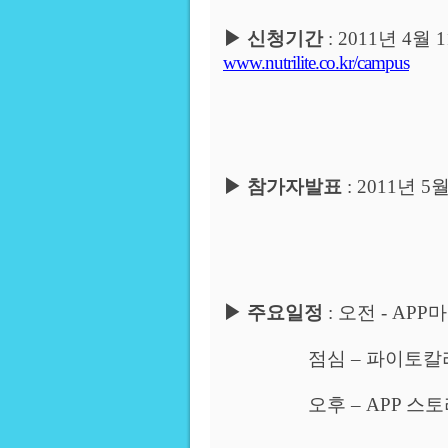
▶
신청기간
: 2011
년
4
월
1
www.nutrilite.co.kr/campus
▶
참가자발표
: 2011
년
5
▶
주요일정
:
오전
- APP
마
점심
–
파이토칼
오후
– APP
스토