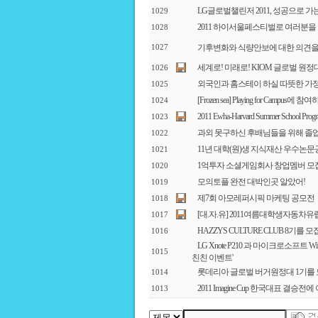
LG글로벌챌린저 2011, 성공으로 가는
1029
2011 하이서울페스티벌로 여러분을
1028
기후변화와 식량안보에 대한 의견을
1027
세계로! 미래로! KIOM 글로벌 원
1026
외국인과 홈스테이 하실 따뜻한 가
1025
[Frozen sea] Playing for Campus에 
1024
2011 Ewha-Harvard Summer School
1023
과외 못구하신 후배님들을 위해 졸업
1022
11년 대학(원)생 지식재산 우수논
1021
1억투자 소셜게임회사 창업멤버 모집
1020
모의토플 완전 대박인곳 알았어!
1019
제7회 아모레퍼시픽 마케팅 공모전
1018
[대.자.유] 2011여름대학생자동차
1017
HAZZYS CULTURE CLUB 8기를 
1016
LG Xnote P210 과 마이크로소프트 
1015
친친 이벤트'
롯데리아 글로벌 버거원정대 1기를
1014
2011 Imagine Cup 한국대표 결승
1013