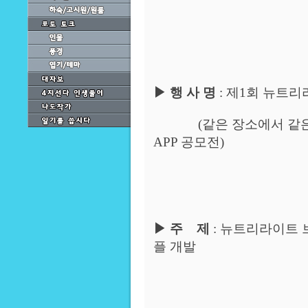
▶
행 사 명
:
제
1
회 뉴트리
(
같은 장소에서 같
APP
공모전
)
▶
주
제
:
뉴트리라이트 브
플 개발