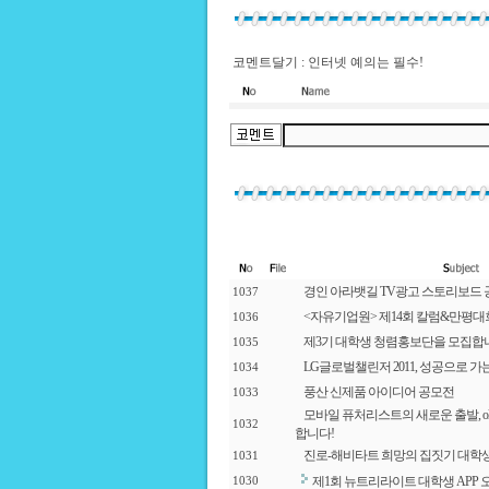
코멘트달기 : 인터넷 예의는 필수!
경인 아라뱃길 TV광고 스토리보드
1037
<자유기업원> 제14회 칼럼&만평대
1036
제3기 대학생 청렴홍보단을 모집합
1035
LG글로벌챌린저 2011, 성공으로 가는
1034
풍산 신제품 아이디어 공모전
1033
모바일 퓨처리스트의 새로운 출발, olleh M
1032
합니다!
진로-해비타트 희망의 집짓기 대학
1031
제1회 뉴트리라이트 대학생 APP
1030