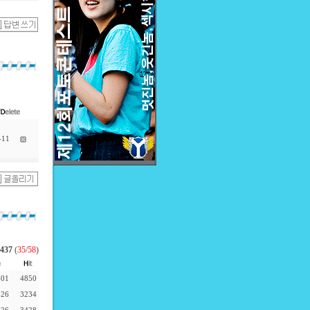
-11
437
(
35
/
58
)
-01
4850
-26
3234