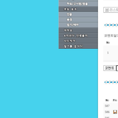
코멘트달기
1
587
586