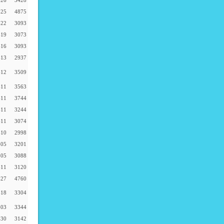
-26
3428
-25
4875
-22
3093
-19
3073
-16
3093
-13
2937
-12
3509
-11
3563
-11
3744
-11
3244
-11
3074
-10
2998
-05
3201
-05
3088
-11
3120
-27
4760
-18
3304
-03
3344
-30
3142