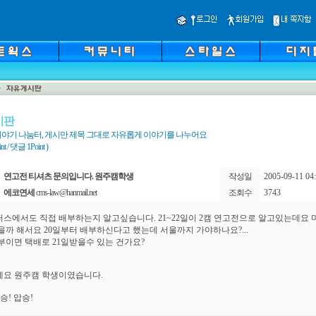
시판
야기 나눔터, 게시만 제목 그대로 자유롭게 이야기를 나누어요
 / 댓글 1Point )
연고전 티셔츠 문의입니다. 원주캠학생
작성일
2005-09-11 04:
에코연세
cms-law@hanmail.net
조회수
3743
스에서도 직접 배부하는지 알고싶습니다. 21~22일이 2캠 연고전으로 알고있는데요 
을까 해서요 20일부터 배부하신다고 했는데 서울까지 가야하나요?...
배부이면 택배로 21일받을수 있는 건가요?
요 원주캠 학생이였습니다.
승! 압승!