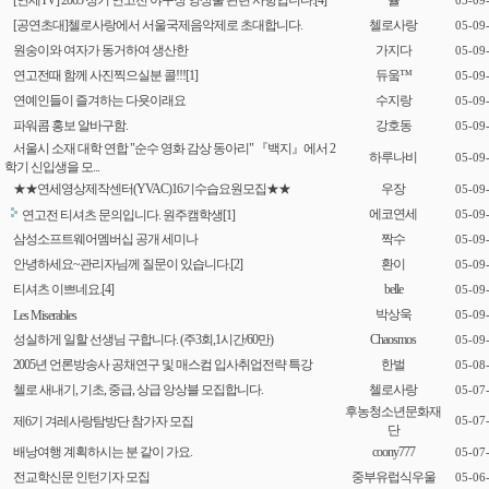
[연세TV] 2005 정기 연고전 야구장 영상물 관련 사항입니다.
[4]
율
05-09
[공연초대]첼로사랑에서 서울국제음악제로 초대합니다.
첼로사랑
05-09
원숭이와 여자가 동거하여 생산한
가지다
05-09
연고전때 함께 사진찍으실분 콜!!!
[1]
듀웈™
05-09
연예인들이 즐겨하는 다욧이래요
수지랑
05-09
파워콤 홍보 알바구함.
강호동
05-09
서울시 소재 대학 연합 "순수 영화 감상 동아리" 『백지』에서 2
하루나비
05-09
학기 신입생을 모...
★★연세영상제작센터(YVAC)16기수습요원모집★★
우장
05-09
에코연세
연고전 티셔츠 문의입니다. 원주캠학생
[1]
05-09
삼성소프트웨어멤버십 공개 세미나
짝수
05-09
안녕하세요~관리자님께 질문이 있습니다.
[2]
환이
05-09
티셔츠 이쁘네요.
[4]
belle
05-09
박상욱
Les Miserables
05-09
성실하게 일할 선생님 구합니다. (주3회,1시간/60만)
Chaosmos
05-09
2005년 언론방송사 공채연구 및 매스컴 입사취업전략 특강
한벌
05-08
첼로 새내기, 기초, 중급, 상급 앙상블 모집합니다.
첼로사랑
05-07
후농청소년문화재
제6기 겨레사랑탐방단 참가자 모집
05-07
단
배낭여행 계획하시는 분 같이 가요.
coony777
05-07
전교학신문 인턴기자 모집
중부유럽식우울
05-06