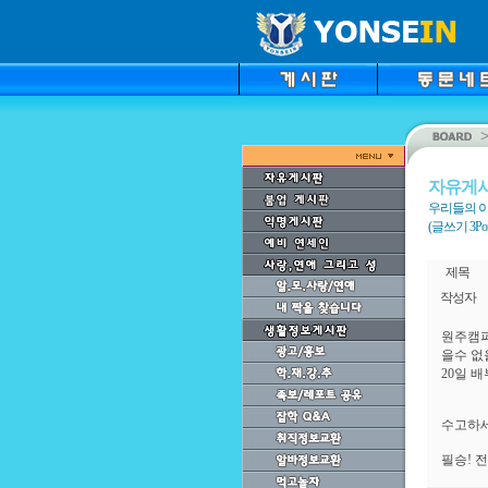
자유게
우리들의 이
(글쓰기 3Point
제목
작성자
원주캠퍼
을수 없
20일 
수고하세
필승! 전