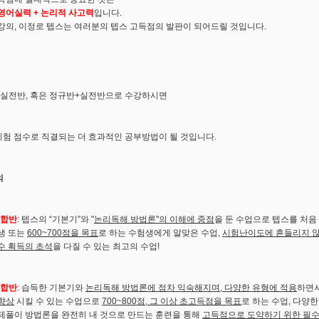
영어실력 + 논리적 사고력
입니다.
강의, 이정로 텝스는 여러분의 텝스 고득점의 발판이 되어드릴 것입니다.
실전반, 혹은 정규반+실전반으로 수강하시면
시험 점수로 직결되는 더 효과적인 공부방법이 될 것입니다.
의
합반
: 텝스의 “기본기”와 "
논리독해 방법론"의 이해에 중점
을 둔 수업으로 텝스를 처음
생 또는
600~700
점을 목표
로 하는 수험생에게 알맞은 수업,
시험난이도에 흔들리지 않
수 획득의 초석
을 다질 수 있는 최고의 수업!
합반
: 습득한 기본기와
논리독해 방법론에 점차 익숙해지며, 다양한 유형에 적용
하면
향상
시킬 수 있는 수업으로
700~800
점, 그 이상 초고득점을 목표
로 하는 수업, 다양
제풀이 방법론을 완전히 내 것으로 만드는 훈련을 통해
고득점으로 도약하기 위한 필수