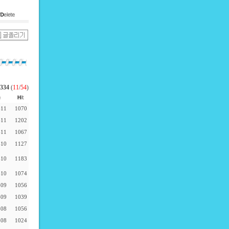
334
(
11
/
54
)
-11
1070
-11
1202
-11
1067
-10
1127
-10
1183
-10
1074
-09
1056
-09
1039
-08
1056
-08
1024