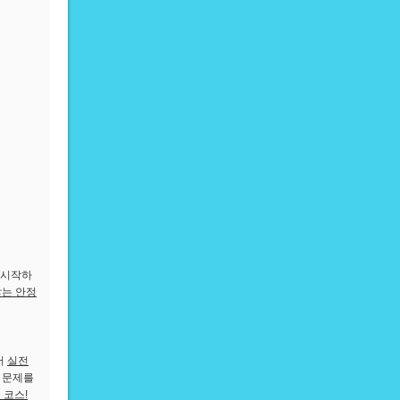
 시작하
는 안정
서
실전
한 문제를
 코스!