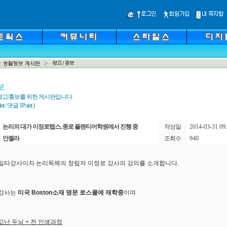
보
광고/홍보를 위한 게시판입니다.
 / 댓글 1Point )
논리의 대가 이정로텝스, 종로 플랜티어학원에서 진행 중
작성일
2014-03-31 09:
안젤라
조회수
940
일타강사이자 논리독해의 창립자 이정로 강사의 강의를 소개합니다.
 강사는
미국 Boston소재 명문 로스쿨에 재학중
이며
고난 두뇌 + 전 인생과정