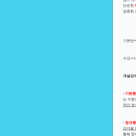
단순한
검증된 
기본반+
수강->
개설강
-
기본종
는 수험
적인 점
-
정규종
감각을 
통해 문