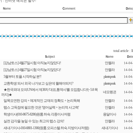
 : 인터넷 예의는 필수!
total article :
1
[강남토스] 4월27일시험 아직늦지않았다!
안젤라
14-04
[강남토스] 4월27일시험 아직늦지않았다!
안젤라
14-04
5월부터 토플 시작하실 분!!
plantspeak
14-04
교환학생 되서 외국 나가보고 싶은데 뭘해야되지?
plantspeak
14-04
★한국외대 모의UN에서 제38차 '대표,통역사'를 모집합니다!(~5.8 목
네모펭귄
14-04
까지)★
일목요연한 강의 + 체계적인 교재의 정확도 + 논리독해
안젤라
14-04
텝스 고득점에 필요한 것은 '영어실력 + 논리적 사고력'
안젤라
14-04
학생이사(010-8675-8286)원룸.하숙.각종이사저렴
용달이사
14-04
실전 감각을 높일 수 있는 최고의 텝스 강의!
안젤라
14-04
새내기이사-010-6801-1300(원룸.오피스텔.하숙.지방이사/저렴)
새내기이사
14-04