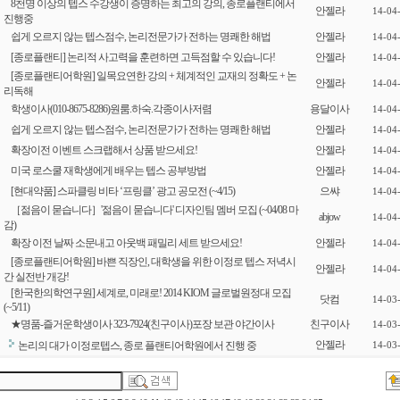
8천명 이상의 텝스 수강생이 증명하는 최고의 강의, 종로플랜티에서
안젤라
14-04
진행중
쉽게 오르지 않는 텝스점수, 논리전문가가 전하는 명쾌한 해법
안젤라
14-04
[종로플랜티] 논리적 사고력을 훈련하면 고득점할 수 있습니다!
안젤라
14-04
[종로플랜티어학원] 일목요연한 강의 + 체계적인 교재의 정확도 + 논
안젤라
14-04
리독해
학생이사(010-8675-8286)원룸.하숙.각종이사저렴
용달이사
14-04
쉽게 오르지 않는 텝스점수, 논리전문가가 전하는 명쾌한 해법
안젤라
14-04
확장이전 이벤트 스크랩해서 상품 받으세요!
안젤라
14-04
미국 로스쿨 재학생에게 배우는 텝스 공부방법
안젤라
14-04
[현대약품] 스파클링 비타 ‘프링클’ 광고 공모전 (~4/15)
으쌰
14-04
［젊음이 묻습니다］'젊음이 묻습니다' 디자인팀 멤버 모집 (~04/08 마
abjow
14-04
감)
확장 이전 날짜 소문내고 아웃백 패밀리 세트 받으세요!
안젤라
14-04
[종로플랜티어학원] 바쁜 직장인, 대학생을 위한 이정로 텝스 저녁시
안젤라
14-04
간 실전반 개강!
[한국한의학연구원] 세계로, 미래로! 2014 KIOM 글로벌원정대 모집
닷컴
14-03
(~5/11)
★명품-즐거운학생이사 323-7924(친구이사)포장 보관 야간이사
친구이사
14-03
안젤라
논리의 대가 이정로텝스, 종로 플랜티어학원에서 진행 중
14-03