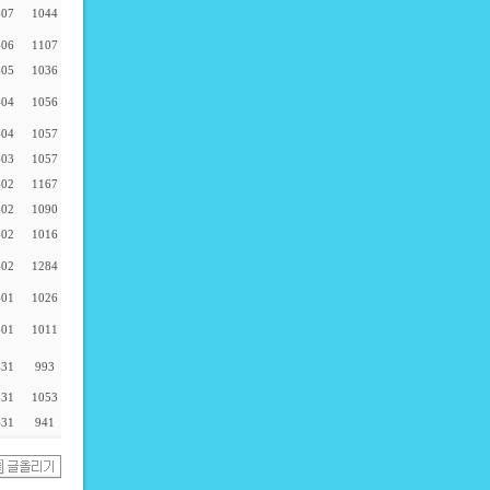
-07
1044
-06
1107
-05
1036
-04
1056
-04
1057
-03
1057
-02
1167
-02
1090
-02
1016
-02
1284
-01
1026
-01
1011
-31
993
-31
1053
-31
941