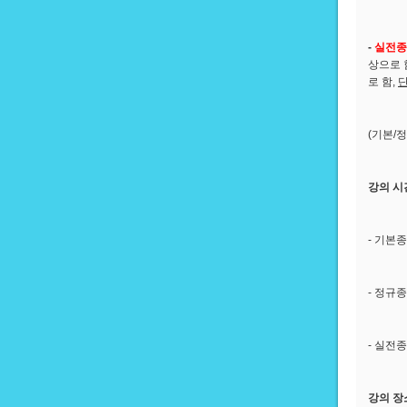
-
실전
종
상으로 
로 함,
(기본/
강의 시
- 기본종합
- 정규종합
- 실전종합
강의 장