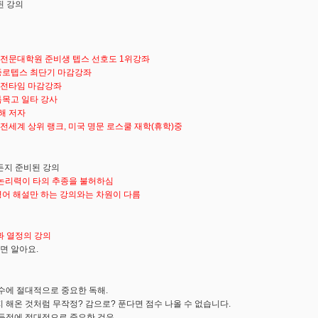
된 강의
 전문대학원 준비생 텝스 선호도 1위강좌
 종로텝스 최단기 마감강좌
 전타임 마감강좌
 특목고 일타 강사
해 저자
 전세계 상위 랭크, 미국 명문 로스쿨 재학(휴학)중
제든지 준비된 강의
+논리력이 타의 추종을 불허하심
 영어 해설만 하는 강의와는 차원이 다름
과 열정의 강의
시면 알아요.
수에 절대적으로 중요한 독해.
 해온 것처럼 무작정? 감으로? 푼다면 점수 나올 수 없습니다.
득점에 절대적으로 중요한 것은