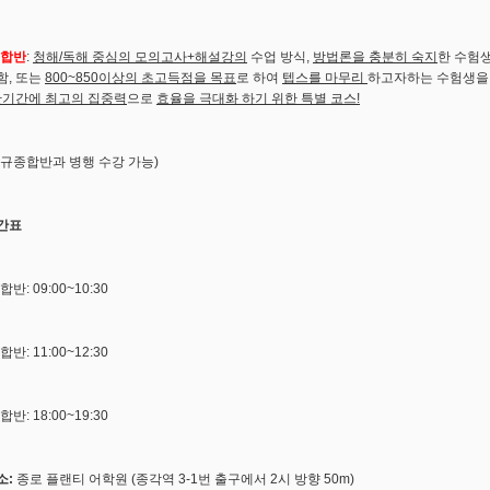
합반
:
청해/독해 중심의 모의고사+해설강의
수업 방식,
방법론을 충분히 숙지
한 수험
함, 또는
800~850이상의 초고득점을 목표
로 하여
텝스를 마무리
하고자하는 수험생을
단기간에 최고의 집중력
으로
효율을 극대화 하기 위한 특별 코스!
정규종합반과 병행 수강 가능)
간표
반: 09:00~10:30
반: 11:00~12:30
반: 18:00~19:30
소:
종로 플랜티 어학원 (종각역 3-1번 출구에서 2시 방향 50m)