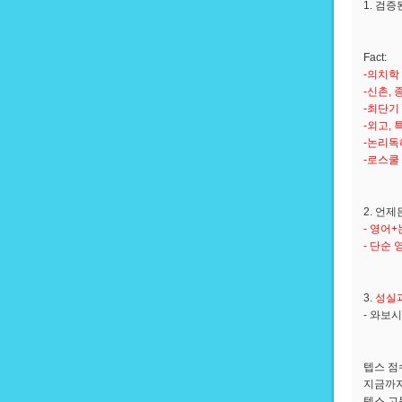
1. 검증
Fact:
-의치학
-신촌,
-최단기
-외고,
-논리독
-로스쿨
2. 언
- 영어
- 단순
3.
성실
- 와보
텝스 점
지금까지
텝스 고