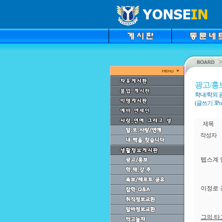
광고/홍
학내/학외 
(글쓰기 3Point
제목
작성자
텝스계 
이정로
그의 타