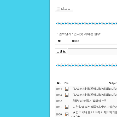
코멘트달기 : 인터넷 예의는 필수!
[강남토스] 4월27일시험 아직늦지않
1084
[강남토스] 4월27일시험 아직늦지않
1083
5월부터 토플 시작하실 분!!
1082
교환학생 되서 외국 나가보고 싶은
1081
★한국외대 모의UN에서 제38차 '대표
1080
까지)★