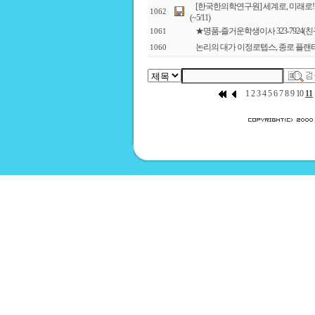
[한국한의학연구원] 세계로, 미래로! 
1062
(~5/11)
★명품-즐거운학생이사 323-7924
1061
논리의 대가 이정로텝스, 종로 플랜
1060
1
2
3
4
5
6
7
8
9
10
11