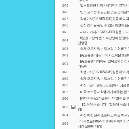
일목요연한 강의 + 체계적인 교재의
1079
텝스 고득점에 필요한 것은 '영어실력
1078
학생이사(010-8675-8286)원룸.하
1077
실전 감각을 높일 수 있는 최고의 텝
1076
새내기이사-010-6801-1300(원룸.
1075
8천명 이상의 텝스 수강생이 증명하
1074
진행중
쉽게 오르지 않는 텝스점수, 논리전
1073
[종로플랜티] 논리적 사고력을 훈련
1072
[종로플랜티어학원] 일목요연한 강의 
1071
리독해
학생이사(010-8675-8286)원룸.하
1070
쉽게 오르지 않는 텝스점수, 논리전
1069
확장이전 이벤트 스크랩해서 상품 
1068
미국 로스쿨 재학생에게 배우는 텝
1067
[현대약품] 스파클링 비타 ‘프링클’ 광고
1066
［젊음이 묻습니다］'젊음이 묻습니다' 
1065
감)
확장 이전 날짜 소문내고 아웃백 패
1064
[종로플랜티어학원] 바쁜 직장인,
1063
시간 실전반 개강!