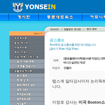
광고/홍보
학내/학외 광고/홍보를 위한 게시판입니다.
(글쓰기 3Point / 댓글 1Point )
[종로플랜티어학원] 바쁜 직장인, 대
제목
녁시간 실전반 개강!
작성자
안젤라
텝스계 일타강사이자 논리독해
니다.
이정로 강사는
미국 Bosto