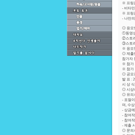
※ 프링
- 비타
※ 프링
- 나만
◎ 응모방
①동영상 
②스토리 
③스토리 
※ 응모
◎ 제출방법
참가자 
※ 참가
※ 참가 
◎ 공모전
발 표 :
시 상 식
◎ 시상내
◎ 유의
- 표절
며, 수
- 상금
- 참여
- 참여
- 제출
◎ 문의사항