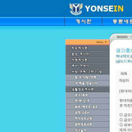
광고/홍
학내/학외 
(글쓰기 3Point
제목
작성자
[현대약품
현대약품
로 직진
◎ 공모
◎ 공모
◎ 세부
제작 아