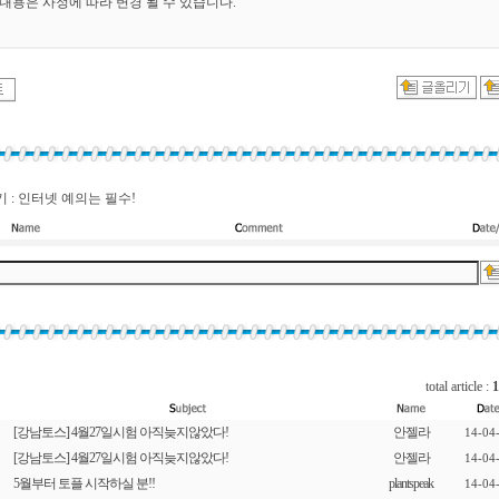
 내용은 사정에 따라 변경 될 수 있습니다.
 : 인터넷 예의는 필수!
total article :
1
[강남토스] 4월27일시험 아직늦지않았다!
안젤라
14-04
[강남토스] 4월27일시험 아직늦지않았다!
안젤라
14-04
5월부터 토플 시작하실 분!!
plantspeak
14-04