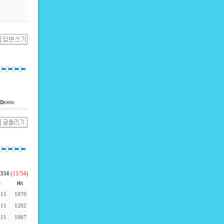
334
(
11
/
54
)
-11
1070
-11
1202
-11
1067