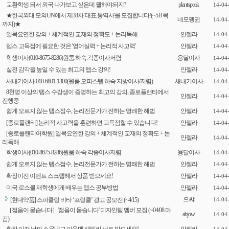
교환학생 되서 외국 나가보고 싶은데 뭘해야되지?
plantspeak
14-04
★한국외대 모의UN에서 제38차 '대표,통역사'를 모집합니다!(~5.8 목
네모펭귄
14-04
까지)★
일목요연한 강의 + 체계적인 교재의 정확도 + 논리독해
안젤라
14-04
텝스 고득점에 필요한 것은 '영어실력 + 논리적 사고력'
안젤라
14-04
학생이사(010-8675-8286)원룸.하숙.각종이사저렴
용달이사
14-04
실전 감각을 높일 수 있는 최고의 텝스 강의!
안젤라
14-04
새내기이사-010-6801-1300(원룸.오피스텔.하숙.지방이사/저렴)
새내기이사
14-04
8천명 이상의 텝스 수강생이 증명하는 최고의 강의, 종로플랜티에서
안젤라
14-04
진행중
쉽게 오르지 않는 텝스점수, 논리전문가가 전하는 명쾌한 해법
안젤라
14-04
[종로플랜티] 논리적 사고력을 훈련하면 고득점할 수 있습니다!
안젤라
14-04
[종로플랜티어학원] 일목요연한 강의 + 체계적인 교재의 정확도 + 논
안젤라
14-04
리독해
학생이사(010-8675-8286)원룸.하숙.각종이사저렴
용달이사
14-04
쉽게 오르지 않는 텝스점수, 논리전문가가 전하는 명쾌한 해법
안젤라
14-04
확장이전 이벤트 스크랩해서 상품 받으세요!
안젤라
14-04
미국 로스쿨 재학생에게 배우는 텝스 공부방법
안젤라
14-04
으쌰
[현대약품] 스파클링 비타 ‘프링클’ 광고 공모전 (~4/15)
14-04
［젊음이 묻습니다］'젊음이 묻습니다' 디자인팀 멤버 모집 (~04/08 마
abjow
14-04
감)