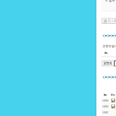
※ 일부
코멘트달기
1084
1083
1082