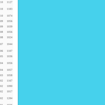
-10
1127
-10
1183
-10
1074
-09
1056
-09
1039
-08
1056
-08
1024
-07
1044
-06
1107
-05
1036
-04
1056
-04
1057
-03
1058
-02
1167
-02
1090
-02
1017
-02
1284