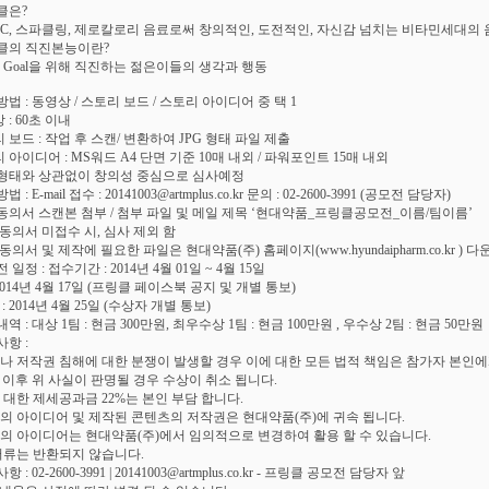
클은?
민C, 스파클링, 제로칼로리 음료로써 창의적인, 도전적인, 자신감 넘치는 비타민세대의
클의 직진본능이란?
의 Goal을 위해 직진하는 젊은이들의 생각과 행동
법 : 동영상 / 스토리 보드 / 스토리 아이디어 중 택 1
: 60초 이내
보드 : 작업 후 스캔/ 변환하여 JPG 형태 파일 제출
아이디어 : MS워드 A4 단면 기준 10매 내외 / 파워포인트 15매 내외
형태와 상관없이 창의성 중심으로 심사예정
 : E-mail 접수 : 20141003@artmplus.co.kr 문의 : 02-2600-3991 (공모전 담당자)
동의서 스캔본 첨부 / 첨부 파일 및 메일 제목 ‘현대약품_프링클공모전_이름/팀이름’
 동의서 미접수 시, 심사 제외 함
동의서 및 제작에 필요한 파일은 현대약품(주) 홈페이지(www.hyundaipharm.co.kr ) 다
 일정 : 접수기간 : 2014년 4월 01일 ~ 4월 15일
 2014년 4월 17일 (프링클 페이스북 공지 및 개별 통보)
 : 2014년 4월 25일 (수상자 개별 통보)
역 : 대상 1팀 : 현금 300만원, 최우수상 1팀 : 현금 100만원 , 우수상 2팀 : 현금 50만원
사항 :
이나 저작권 침해에 대한 분쟁이 발생할 경우 이에 대한 모든 법적 책임은 참가자 본인
상 이후 위 사실이 판명될 경우 수상이 취소 됩니다.
에 대한 제세공과금 22%는 본인 부담 합니다.
작의 아이디어 및 제작된 콘텐츠의 저작권은 현대약품(주)에 귀속 됩니다.
작의 아이디어는 현대약품(주)에서 임의적으로 변경하여 활용 할 수 있습니다.
 서류는 반환되지 않습니다.
 : 02-2600-3991 | 20141003@artmplus.co.kr - 프링클 공모전 담당자 앞