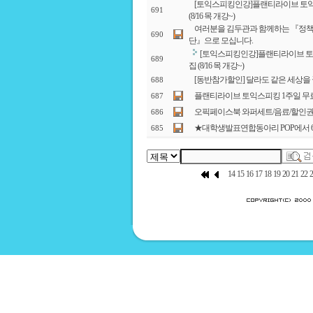
[토익스피킹인강]플랜티라이브 토익
691
(8/16 목 개강~)
여러분을 김두관과 함께하는 『정책제
690
단』으로 모십니다.
[토익스피킹인강]플랜티라이브 토
689
집 (8/16 목 개강~)
[동반참가할인] 달라도 같은 세상을 꿈
688
플랜티라이브 토익스피킹 1주일 무
687
오픽페이스북 와퍼세트/음료/할인권 
686
★대학생발표연합동아리 POP에서 
685
14
15
16
17
18
19
20
21
22
2