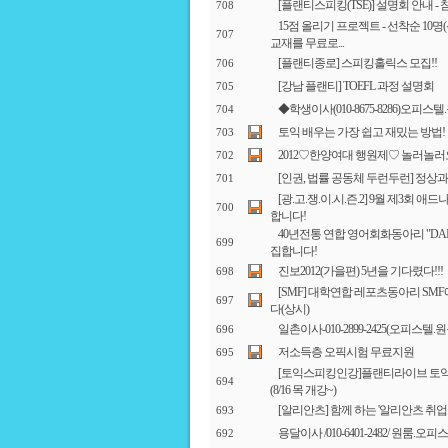
[플랜티스피킹(TSE)] 설명회 안내 
708
15점 올리기 프로젝트 - 선착순 10
707
교재를 무료로...
[플랜티종로] 스피킹홀릭스 모집!!
706
[강남 플랜티] TOEFL 과정 설명회
705
◆학생이사(010-8675-8286)오피스
704
토익 배우는 가장 쉽고 재밌는 방법!
703
2012♡한양여대 행원제♡ 놀러놀러오세요
702
[인권, 법률 공동체 두런두런] 정상
701
[광.고.쟁.이.시.즌.2] 9월 제3회
700
합니다!
40년전통 연합 영어회화동아리 "DAI
699
집합니다!
진보2012(가을편) 5년을 기다렸다!!!
698
[SMF] 대학연합 레포츠동아리 SM
697
다(상시)
일촌이사-010-2899-2425(오피스텔.
696
저소득층 오픽시험 무료지원
695
[토익스피킹인강]플랜티라이브 토익
694
(8/16 목 개강~)
[알리안츠] 함께 하는 '알리안츠 취업
693
용달이사 /010-6401-2482/ 원룸.
692