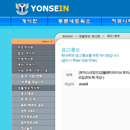
광고/홍보
학내/학외 광고/홍보를 위한 게시판입니다.
(글쓰기 3Point / 댓글 1Point )
[토익스피킹인강]플랜티라이브 토익스
제목
모집 (8/16 목 개강~)
작성자
rhehfdl