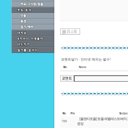
코멘트달기 : 인터넷 예의는 필수!
[플랜티토플] 토플 레벨테스트/배치
709
증정