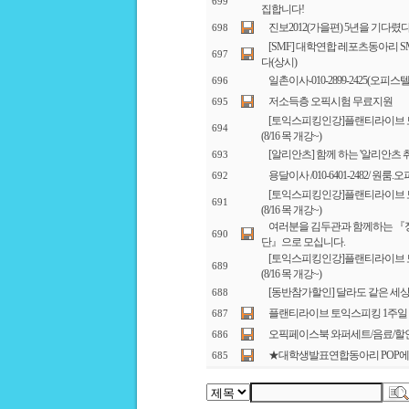
699
집합니다!
진보2012(가을편) 5년을 기다렸다!
698
[SMF] 대학연합 레포츠동아리 
697
다(상시)
일촌이사-010-2899-2425(오피스
696
저소득층 오픽시험 무료지원
695
[토익스피킹인강]플랜티라이브 
694
(8/16 목 개강~)
[알리안츠] 함께 하는 '알리안츠 
693
용달이사 /010-6401-2482/ 
692
[토익스피킹인강]플랜티라이브 
691
(8/16 목 개강~)
여러분을 김두관과 함께하는 『정
690
단』으로 모십니다.
[토익스피킹인강]플랜티라이브 
689
(8/16 목 개강~)
[동반참가할인] 달라도 같은 세상을
688
플랜티라이브 토익스피킹 1주일
687
오픽페이스북 와퍼세트/음료/할인권
686
★대학생발표연합동아리 POP에
685