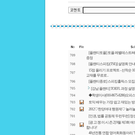
[플랜티토플] 토플 레벨테스트/
709
증정
[플랜티스피킹(TSE)] 설명회 안
708
15점 올리기 프로젝트 - 선착순 
707
교재를 무료로...
[플랜티종로] 스피킹홀릭스 모집!
706
[강남 플랜티] TOEFL 과정 설
705
◆학생이사(010-8675-8286)오
704
토익 배우는 가장 쉽고 재밌는 방
703
2012♡한양여대 행원제♡ 놀러놀러오
702
[인권, 법률 공동체 두런두런] 
701
[광.고.쟁.이.시.즌.2] 9월 제
700
합니다!
40년전통 연합 영어회화동아리 "D