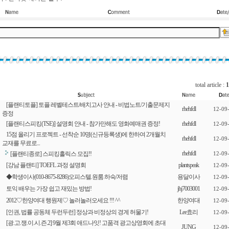
total article :
1
[플랜티토플] 토플 레벨테스트/배치고사 안내 - 비법노트/기출문제지
rhehfdl
12-09
증정
[플랜티스피킹(TSE)] 설명회 안내 - 참가만해도 영화예매권 증정!
rhehfdl
12-09
15점 올리기 프로젝트 - 선착순 10명(신규등록생)에 한하여 2개월치
rhehfdl
12-09
교재를 무료로...
rhehfdl
[플랜티종로] 스피킹홀릭스 모집!!
12-09
[강남 플랜티] TOEFL 과정 설명회
plantspeak
12-09
◆학생이사(010-8675-8286)오피스텔.원룸.하숙/저렴
용달이사
12-09
토익 배우는 가장 쉽고 재밌는 방법!
jhj7003001
12-09
2012♡한양여대 행원제♡ 놀러놀러오세요 !!! ^^
한양여대
12-09
[인권, 법률 공동체 두런두런] 정상과 비정상의 경계 허물기!
Lee효리
12-09
[광.고.쟁.이.시.즌.2] 9월 제3회 애드나잇! 고품격 광고상영회에 초대
JUNG
12-09