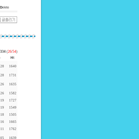
334
(
26
/
54
)
-28
1640
-28
1731
-26
1635
-26
1582
-19
1727
-19
1549
-18
1505
-16
1665
-11
1762
-05
1639