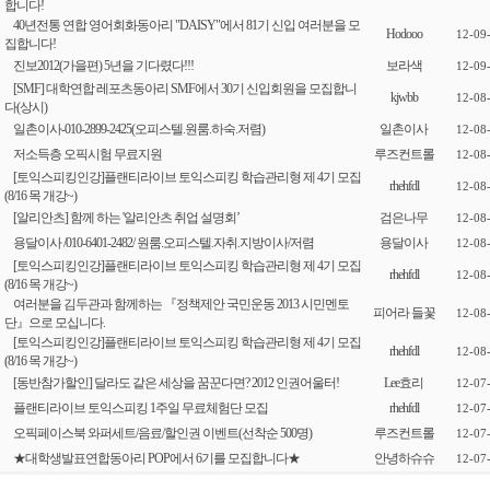
합니다!
40년전통 연합 영어회화동아리 "DAISY"에서 81기 신입 여러분을 모
Hodooo
12-09
집합니다!
진보2012(가을편) 5년을 기다렸다!!!
보라색
12-09
[SMF] 대학연합 레포츠동아리 SMF에서 30기 신입회원을 모집합니
kjwbb
12-08
다(상시)
일촌이사-010-2899-2425(오피스텔.원룸.하숙.저렴)
일촌이사
12-08
저소득층 오픽시험 무료지원
루즈컨트롤
12-08
[토익스피킹인강]플랜티라이브 토익스피킹 학습관리형 제 4기 모집
rhehfdl
12-08
(8/16 목 개강~)
[알리안츠] 함께 하는 '알리안츠 취업 설명회’
검은나무
12-08
용달이사 /010-6401-2482/ 원룸.오피스텔.자취.지방이사/저렴
용달이사
12-08
[토익스피킹인강]플랜티라이브 토익스피킹 학습관리형 제 4기 모집
rhehfdl
12-08
(8/16 목 개강~)
여러분을 김두관과 함께하는 『정책제안 국민운동 2013 시민멘토
피어라 들꽃
12-08
단』으로 모십니다.
[토익스피킹인강]플랜티라이브 토익스피킹 학습관리형 제 4기 모집
rhehfdl
12-08
(8/16 목 개강~)
[동반참가할인] 달라도 같은 세상을 꿈꾼다면? 2012 인권어울터!
Lee효리
12-07
플랜티라이브 토익스피킹 1주일 무료체험단 모집
rhehfdl
12-07
오픽페이스북 와퍼세트/음료/할인권 이벤트(선착순 500명)
루즈컨트롤
12-07
★대학생발표연합동아리 POP에서 6기를 모집합니다★
안녕하슈슈
12-07