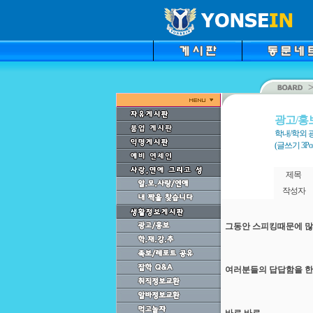
광고/홍
학내/학외 
(글쓰기 3Point
제목
작성자
그동안 스피킹때문에 많
여러분들의 답답함을 한