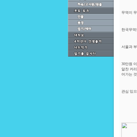
무역이 무
한국무역협
서울과 부
30만원 
알찬 커리
어가는 것
관심 있으