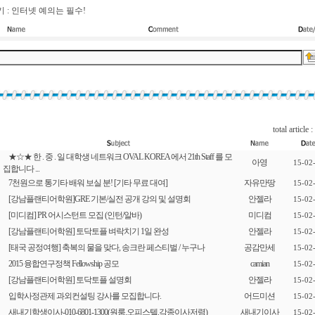
 : 인터넷 예의는 필수!
total article :
★☆★ 한 . 중 . 일 대학생 네트워크 OVAL KOREA 에서 21th Staff 를 모
아영
15-02
집합니다 ...
7천원으로 통기타 배워 보실 분! [기타 무료 대여]
자유만땅
15-02
[강남플랜티어학원]GRE 기본/실전 공개 강의 및 설명회
안젤라
15-02
[미디컴] PR 어시스턴트 모집 (인턴/알바)
미디컴
15-02
[강남플랜티어학원] 토닥토플 벼락치기 1일 완성
안젤라
15-02
[태국 공정여행] 축복의 물을 맞다, 송크란 페스티벌 / 누구나
공감만세
15-02
2015 융합연구정책 Fellowship 공모
camian
15-02
[강남플랜티어학원] 토닥토플 설명회
안젤라
15-02
입학사정관제 과외컨설팅 강사를 모집합니다.
어드미션
15-02
새내기학생이사-010-6801-1300(원룸.오피스텔.각종이사저렴)
새내기이사
15-02