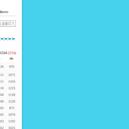
1334
(
5
/
54
)
-26
935
-11
1072
-11
1410
-10
1225
-06
1128
-06
1226
-05
875
-05
1076
-03
1102
-02
1025