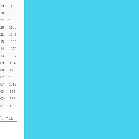
-29
1106
-28
1060
-27
1003
-26
1103
-22
1049
-15
1022
-14
1272
-13
1087
-09
864
-08
873
-07
1050
-07
1319
-03
935
-02
936
-31
899