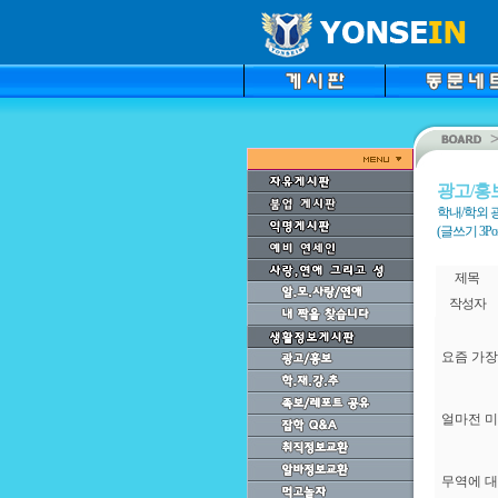
광고/홍
학내/학외 
(글쓰기 3Point
제목
작성자
요즘 가장
얼마전 미
무역에 대