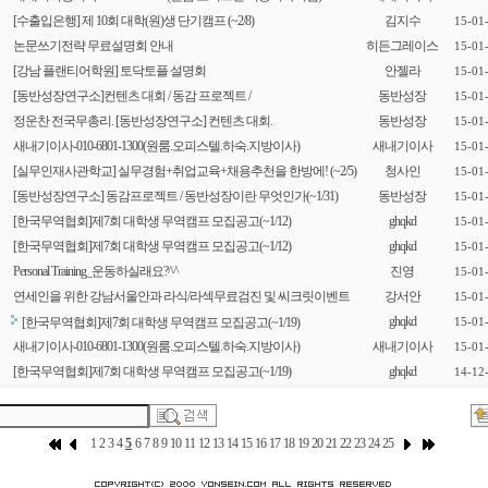
[수출입은행] 제 10회 대학(원)생 단기캠프 (~2/8)
김지수
15-01
논문쓰기전략 무료설명회 안내
히든그레이스
15-01
[강남 플랜티어학원] 토닥토플 설명회
안젤라
15-01
[동반성장연구소]컨텐츠 대회 / 동감 프로젝트 /
동반성장
15-01
정운찬 전국무총리. [동반성장연구소] 컨텐츠 대회.
동반성장
15-01
새내기이사-010-6801-1300(원룸.오피스텔.하숙.지방이사)
새내기이사
15-01
[실무인재사관학교] 실무경험+취업교육+채용추천을 한방에! (~2/5)
청사인
15-01
[동반성장연구소] 동감프로젝트 / 동반성장이란 무엇인가(~1/31)
동반성장
15-01
[한국무역협회]제7회 대학생 무역캠프 모집공고(~1/12)
ghqkd
15-01
[한국무역협회]제7회 대학생 무역캠프 모집공고(~1/12)
ghqkd
15-01
Personal Training_운동하실래요?^^
진영
15-01
연세인을 위한 강남서울안과 라식/라섹무료검진 및 씨크릿이벤트
강서안
15-01
ghqkd
[한국무역협회]제7회 대학생 무역캠프 모집공고(~1/19)
15-01
새내기이사-010-6801-1300(원룸.오피스텔.하숙.지방이사)
새내기이사
15-01
[한국무역협회]제7회 대학생 무역캠프 모집공고(~1/19)
ghqkd
14-12
1
2
3
4
5
6
7
8
9
10
11
12
13
14
15
16
17
18
19
20
21
22
23
24
25