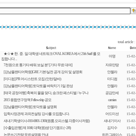
total article :
★☆★ 한 . 중 . 일 대학생 네트워크 OVAL KOREA 에서 21th Staff 를 모
아영
15-02
집합니다 ...
7천원으로 통기타 배워 보실 분! [기타 무료 대여]
자유만땅
15-02
[강남플랜티어학원]GRE 기본/실전 공개 강의 및 설명회
안젤라
15-02
[미디컴] PR 어시스턴트 모집 (인턴/알바)
미디컴
15-02
[강남플랜티어학원] 토닥토플 벼락치기 1일 완성
안젤라
15-02
[태국 공정여행] 축복의 물을 맞다, 송크란 페스티벌 / 누구나
공감만세
15-02
2015 융합연구정책 Fellowship 공모
camian
15-02
[강남플랜티어학원] 토닥토플 설명회
안젤라
15-02
입학사정관제 과외컨설팅 강사를 모집합니다.
어드미션
15-02
새내기학생이사-010-6801-1300(원룸.오피스텔.각종이사저렴)
새내기이사
15-02
[수출입은행] 제 10회 대학(원)생 단기캠프 (~2/8)
김지수
15-01
논문쓰기전략 무료설명회 안내
히든그레이스
15-01