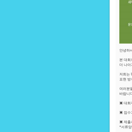
안녕하세
본 대회
더 나아
저희는 
표현 방
여러분들
바랍니다
▣ 대회
▣ 접수기
▣ 제출
*서류양