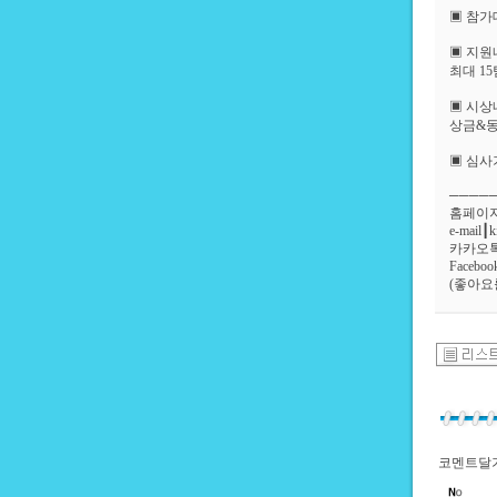
▣ 참가
▣ 지원
최대 1
▣ 시상
상금&
▣ 심사
────
홈페이
e-mail┃
카카오톡┃k
Faceboo
(좋아요
코멘트달기