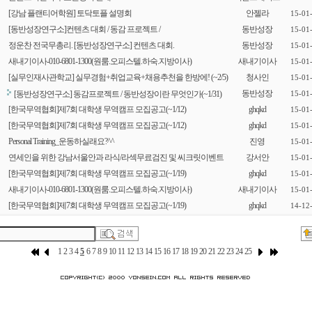
[강남 플랜티어학원] 토닥토플 설명회
안젤라
15-01
[동반성장연구소]컨텐츠 대회 / 동감 프로젝트 /
동반성장
15-01
정운찬 전국무총리. [동반성장연구소] 컨텐츠 대회.
동반성장
15-01
새내기이사-010-6801-1300(원룸.오피스텔.하숙.지방이사)
새내기이사
15-01
[실무인재사관학교] 실무경험+취업교육+채용추천을 한방에! (~2/5)
청사인
15-01
동반성장
[동반성장연구소] 동감프로젝트 / 동반성장이란 무엇인가(~1/31)
15-01
[한국무역협회]제7회 대학생 무역캠프 모집공고(~1/12)
ghqkd
15-01
[한국무역협회]제7회 대학생 무역캠프 모집공고(~1/12)
ghqkd
15-01
Personal Training_운동하실래요?^^
진영
15-01
연세인을 위한 강남서울안과 라식/라섹무료검진 및 씨크릿이벤트
강서안
15-01
[한국무역협회]제7회 대학생 무역캠프 모집공고(~1/19)
ghqkd
15-01
새내기이사-010-6801-1300(원룸.오피스텔.하숙.지방이사)
새내기이사
15-01
[한국무역협회]제7회 대학생 무역캠프 모집공고(~1/19)
ghqkd
14-12
1
2
3
4
5
6
7
8
9
10
11
12
13
14
15
16
17
18
19
20
21
22
23
24
25