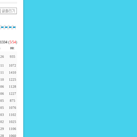
1334
(
5
/
54
)
-26
935
-11
1072
-11
1410
-10
1225
-06
1128
-06
1227
-05
875
-05
1076
-03
1102
-02
1025
-29
1106
-28
1060