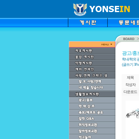
광고/홍
학내/학외 
(글쓰기 3Point
제목
작성자
다운로드