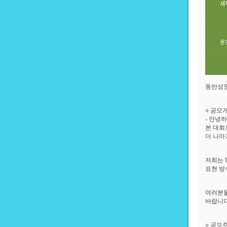
동반성
○ 공모
- 안녕
본 대회
더 나아
저희는 
표현 방
여러분들
바랍니다
○ 공모