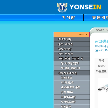
광고/홍
학내/학외 
(글쓰기 3Point
제목
작성자
다운로드