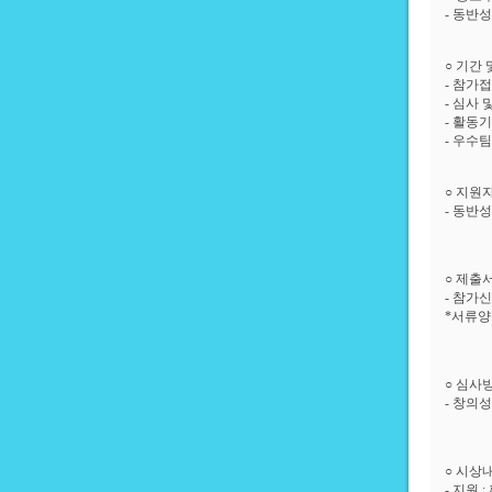
- 동반
○ 기간 
- 참가접수
- 심사 및
- 활동기간
- 우수팀 
○ 지원
- 동반
○ 제출
- 참가신
*서류양
○ 심사
- 창의
○ 시상
- 지원 