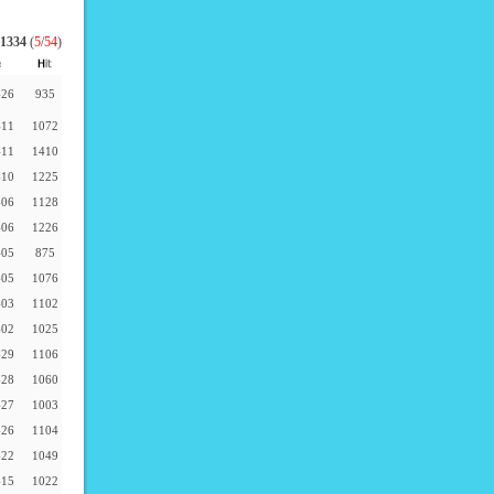
1334
(
5
/
54
)
-26
935
-11
1072
-11
1410
-10
1225
-06
1128
-06
1226
-05
875
-05
1076
-03
1102
-02
1025
-29
1106
-28
1060
-27
1003
-26
1104
-22
1049
-15
1022