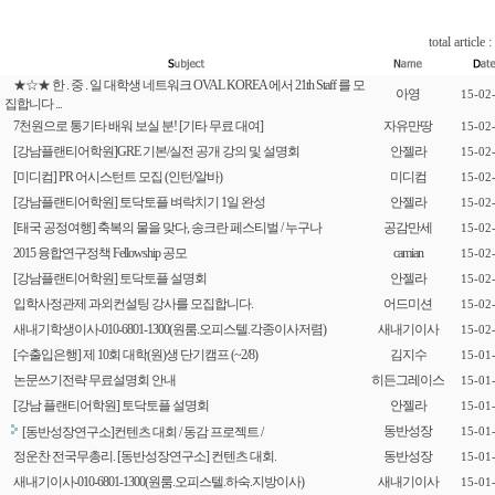
total article :
★☆★ 한 . 중 . 일 대학생 네트워크 OVAL KOREA 에서 21th Staff 를 모
아영
15-02
집합니다 ...
7천원으로 통기타 배워 보실 분! [기타 무료 대여]
자유만땅
15-02
[강남플랜티어학원]GRE 기본/실전 공개 강의 및 설명회
안젤라
15-02
[미디컴] PR 어시스턴트 모집 (인턴/알바)
미디컴
15-02
[강남플랜티어학원] 토닥토플 벼락치기 1일 완성
안젤라
15-02
[태국 공정여행] 축복의 물을 맞다, 송크란 페스티벌 / 누구나
공감만세
15-02
2015 융합연구정책 Fellowship 공모
camian
15-02
[강남플랜티어학원] 토닥토플 설명회
안젤라
15-02
입학사정관제 과외컨설팅 강사를 모집합니다.
어드미션
15-02
새내기학생이사-010-6801-1300(원룸.오피스텔.각종이사저렴)
새내기이사
15-02
[수출입은행] 제 10회 대학(원)생 단기캠프 (~2/8)
김지수
15-01
논문쓰기전략 무료설명회 안내
히든그레이스
15-01
[강남 플랜티어학원] 토닥토플 설명회
안젤라
15-01
동반성장
[동반성장연구소]컨텐츠 대회 / 동감 프로젝트 /
15-01
정운찬 전국무총리. [동반성장연구소] 컨텐츠 대회.
동반성장
15-01
새내기이사-010-6801-1300(원룸.오피스텔.하숙.지방이사)
새내기이사
15-01