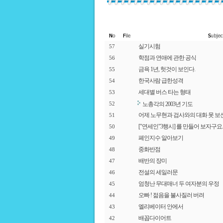
실기시험
57
학점과 연애에 관한 공식
56
금욕 1년, 헛것이 보인다.
55
한국사람 급한성격
54
세대별 버스 타는 형태
53
노총각의 2003년 기도
52
어제 노무현과 검사와의 대화 못 보
51
["연세인"3행시] 를 만들어 보자구요..
50
폐인지수 알아보기
49
중화반점
48
배반의 장미
47
전설의 세일러문
46
엄청난 무대매너 두 여자분의 우정
45
오빠 ! 젊음을 불사질러 버려
44
엘리베이터 안에서
43
배꼽다이어트
42