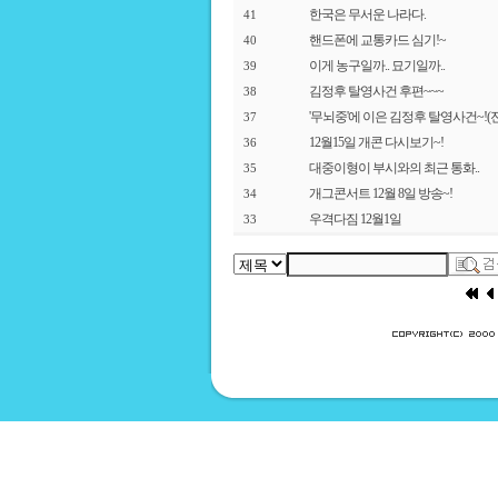
한국은 무서운 나라다.
41
핸드폰에 교통카드 심기!~
40
이게 농구일까.. 묘기일까..
39
김정후 탈영사건 후편~~~
38
'무뇌중'에 이은 김정후 탈영사건~!(전
37
12월15일 개콘 다시보기~!
36
대중이형이 부시와의 최근 통화..
35
개그콘서트 12월 8일 방송~!
34
우격다짐 12월1일
33