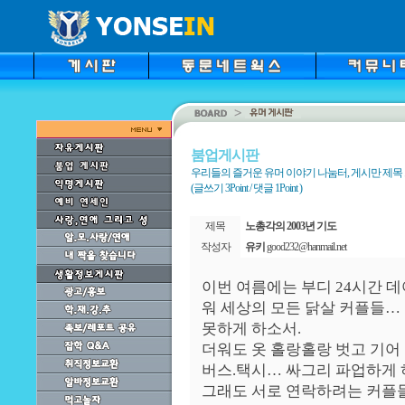
붐업게시판
우리들의 즐거운 유머 이야기 나눔터, 게시만 제목 
(글쓰기 3Point / 댓글 1Point )
제목
노총각의 2003년 기도
작성자
유키
good232@hanmail.net
이번 여름에는 부디 24시간 데
워 세상의 모든 닭살 커플들…
못하게 하소서.
더워도 옷 홀랑홀랑 벗고 기어
버스.택시… 싸그리 파업하게 
그래도 서로 연락하려는 커플들