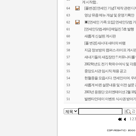
게 시작합...
[폴변경] 연세인 기념T 제작 관련 
64
영상 뮤즘 메뉴 개설 및 운영기획안
63
▣ [연세인 가족 모집] 연세인닷컴 
62
[연세인닷컴-레터] 메일진 5호 발행
61
새롭게 신설된 게시판
60
[폴 변경] 새시대 새터의 바램
59
지금 정보방의 캠퍼스 라이프 게시판에
58
새내기들의 새집장만 !! 커뮤니티를 
57
2002학년도 전기 학위수여식 및 각
56
중앙도서관 임시직 채용 공고
55
헌혈증을 모읍시다. 연세인이여. 우
54
새롭게 바뀐 설문내용 및 이전 설문
53
2003년 응원단 오리엔테이션 2월 18일
52
발렌타인데이 이벤트 식사권 받아가
51
1
2
3