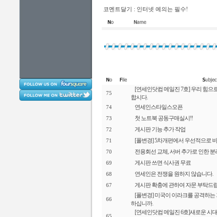
코멘트달기 : 인터넷 예의는 필수!
[연세인닷컴 메일진 7호] 우리 힘으
75
합시다.
연세인스타일스오픈
74
첫 노트북 공동구매실시!!
73
게시판 기능 추가 작업
72
[폴변경] 5차개편에서 우선적으로 
71
전용회선 교체, 서버 추가로 인한 
70
게시판 쓰면 식사권 무료
69
연세인은 전쟁을 원하지 않습니다.
68
게시판 확충에 관하여 자문 부탁드
67
[폴변경] 미국이 이라크를 공격하는
66
하십니까.
[연세인닷컴 메일진 6호]새로운 시대,
65