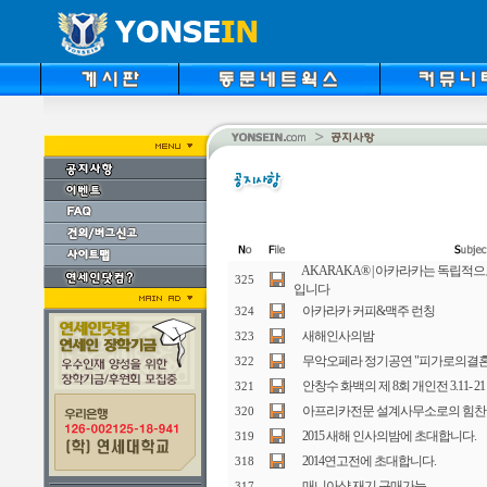
AKARAKA® | 아카라카는 독립적
325
입니다
아카라카 커피&맥주 런칭
324
새해인사의밤
323
무악오페라 정기공연 "피가로의결혼
322
안창수 화백의 제 8회 개인전 3.11- 
321
아프리카전문 설계사무소로의 힘찬
320
2015 새해 인사의밤에 초대합니다.
319
2014연고전에 초대합니다.
318
매니아샵 재기 구매가능
317