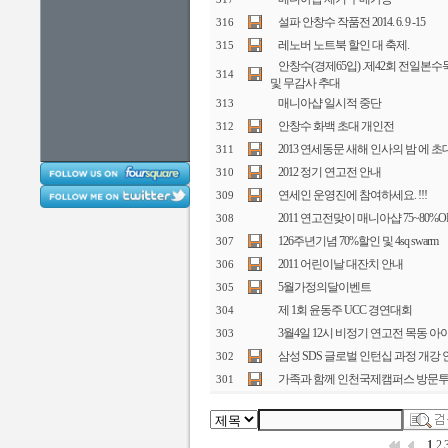
설파 안창수 작품전 2014. 6. 9 -15
316
레노버 노트북 할인 대 축제.
315
안창수(경제65입) .제42회 전일
314
및 무감사 추대
매니아샵 일시적 중단
313
안창수 화백 초대 개인전
312
2013 연세동문 새해 인사의 밤 에 
311
2012 정기 연고전 안내
310
연세인 운영진에 참여하세요. !!!
309
2011 연고전맞이 매니아샵 75~80%O
308
126주년기념 70%할인 및 4sq swarm
307
2011 어린이날 대잔치 안내
306
5월가정의달이벤트
305
제 1회 윤동주 UCC 경연대회
304
3월4일 12시 비정기 연고전 목동 
303
삼성 SDS 글로벌 인턴십 과정 개강 
302
가족과 함께 인천국제캠퍼스 방문
301
1
2