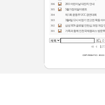
2011 어린이날 대잔치 안내
306
5월가정의달이벤트
305
제 1회 윤동주 UCC 경연대회
304
3월4일 12시 비정기 연고전 목동 
303
삼성 SDS 글로벌 인턴십 과정 개강 
302
가족과 함께 인천국제캠퍼스 방문
301
1
2