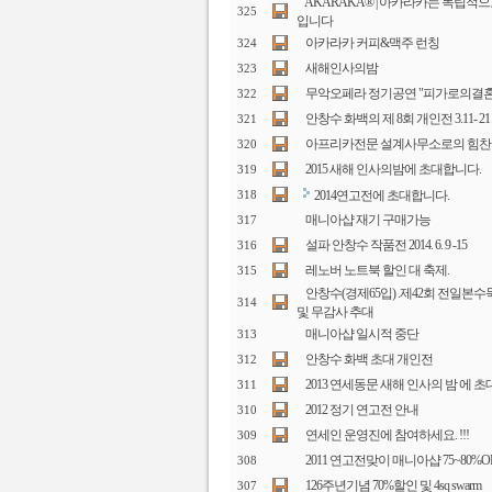
AKARAKA® | 아카라카는 독립적
325
입니다
아카라카 커피&맥주 런칭
324
새해인사의밤
323
무악오페라 정기공연 "피가로의결혼
322
안창수 화백의 제 8회 개인전 3.11- 
321
아프리카전문 설계사무소로의 힘찬
320
2015 새해 인사의밤에 초대합니다.
319
2014연고전에 초대합니다.
318
매니아샵 재기 구매가능
317
설파 안창수 작품전 2014. 6. 9 -15
316
레노버 노트북 할인 대 축제.
315
안창수(경제65입) .제42회 전일
314
및 무감사 추대
매니아샵 일시적 중단
313
안창수 화백 초대 개인전
312
2013 연세동문 새해 인사의 밤 에 
311
2012 정기 연고전 안내
310
연세인 운영진에 참여하세요. !!!
309
2011 연고전맞이 매니아샵 75~80%O
308
126주년기념 70%할인 및 4sq swarm
307