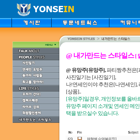
@ 내가만드는 스타일스
[
@ 유망주[유망주],
파티짱추천은[파짱
사진일기는 [사진일기],
나!연세인이야 추천은[나연세인],
[상품]..
[유망주]일경우, 개인정보를 올바
유망주 페이지 소개및 연세인 메인
택을 받으실수 있습니다.
69
체형별 수영복은?
[1]