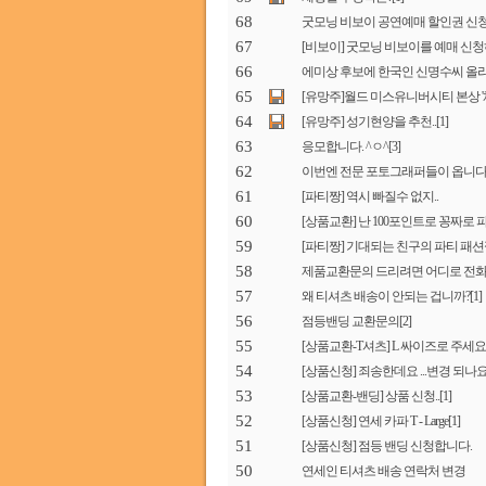
68
굿모닝 비보이 공연예매 할인권 신
67
[비보이] 굿모닝 비보이를 예매 신청하
66
에미상 후보에 한국인 신명수씨 올
65
[유망주]월드 미스유니버시티 본상 '
64
[유망주] 성기현양을 추천..
[1]
63
응모합니다. ^ㅇ^
[3]
62
이번엔 전문 포토그래퍼들이 옵니다
61
[파티짱] 역시 빠질수 없지..
60
[상품교환] 난 100포인트로 꽁짜로 파
59
[파티짱] 기대되는 친구의 파티 패션
58
제품교환문의 드리려면 어디로 전화
57
왜 티셔츠 배송이 안되는 겁니까?
[1]
56
점등밴딩 교환문의
[2]
55
[상품교환-T셔츠] L 싸이즈로 주세요
54
[상품신청] 죄송한데요 ...변경 되나요
53
[상품교환-밴딩] 상품 신청..
[1]
52
[상품신청] 연세 카파 T - Large
[1]
51
[상품신청] 점등 밴딩 신청합니다.
50
연세인 티셔츠 배송 연락처 변경