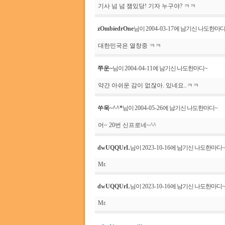
기사 넘 넘 잼있당! 기자 누구야? ㅋㅋ
zOmbiedrOne
님이
2004-03-17
에 남기신 나도한마
대한민국은 열창중 ㅋㅋ
쭈운~
님이
2004-04-11
에 남기신 나도한마디~
약간 아쉬운 감이 없잖아. 있네요..ㅋㅋ
쑤욱~^^*
님이
2004-05-26
에 남기신 나도한마디~
어~ 20번 신프로네~^^
dwUQQUrL
님이
2023-10-16
에 남기신 나도한마디
Mr.
dwUQQUrL
님이
2023-10-16
에 남기신 나도한마디
Mr.