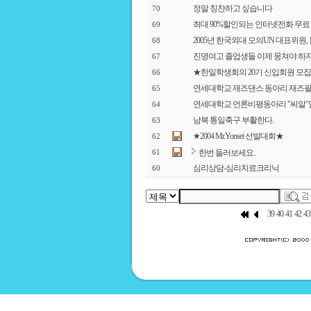
정말 칭찬하고 싶습니다
70
최대 90%할인되는 인터넷전화 무료
69
2005년 한국외대 모의UN 대표위원
68
진명여고 졸업생들 이제 뭉쳐야 하지
67
★한일학생회의 20기 신입회원 모
66
연세대학교 재즈댄스 동아리 재즈필
65
연세대학교 언론비평동아리 "씨알
64
남북 통일축구 부활한다.
63
★2004 Mr.Yonsei 선발대회★
62
한번 들러보세요..
61
심리상담-심리치료크리닉
60
39
40
41
42
43