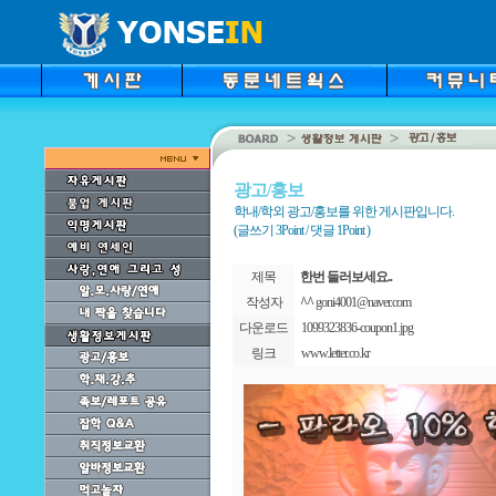
광고/홍보
학내/학외 광고/홍보를 위한 게시판입니다.
(글쓰기 3Point / 댓글 1Point )
제목
한번 들러보세요..
작성자
^^
goni4001@naver.com
다운로드
1099323836-coupon1.jpg
링크
www.letter.co.kr