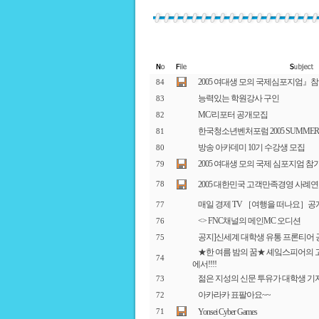
2005 여대생 모의 국제심포지엄』
84
능력있는 학원강사 구인
83
MC/리포터 공개모집
82
한국청소년벤처포럼 2005 SUMMER
81
방송 아카데미 10기 수강생 모집
80
2005 여대생 모의 국제 심포지엄 참
79
2005 대한민국 고객만족경영 사례
78
매일 경제 TV ［여행을 떠나요］공
77
<
> FNC채널의 메인MC 오디션
76
공지]신세계 대학생 유통 프론티어 
75
★한 여름 밤의 꿈★ 셰잌스피어의 
74
에서!!!!
젊은 지성의 신문 투유가 대학생 기
73
아카라카 표팔아요~~
72
Yonsei Cyber Games
71