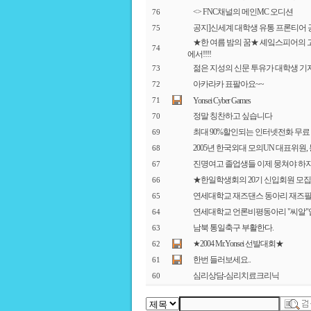
<
> FNC채널의 메인MC 오디션
76
공지]신세계 대학생 유통 프론티어 
75
★한 여름 밤의 꿈★ 셰잌스피어의 
74
에서!!!!
젊은 지성의 신문 투유가 대학생 기
73
아카라카 표팔아요~~
72
Yonsei Cyber Games
71
정말 칭찬하고 싶습니다
70
최대 90%할인되는 인터넷전화 무료
69
2005년 한국외대 모의UN 대표위원
68
진명여고 졸업생들 이제 뭉쳐야 하지
67
★한일학생회의 20기 신입회원 모
66
연세대학교 재즈댄스 동아리 재즈필
65
연세대학교 언론비평동아리 "씨알
64
남북 통일축구 부활한다.
63
★2004 Mr.Yonsei 선발대회★
62
한번 들러보세요..
61
심리상담-심리치료크리닉
60