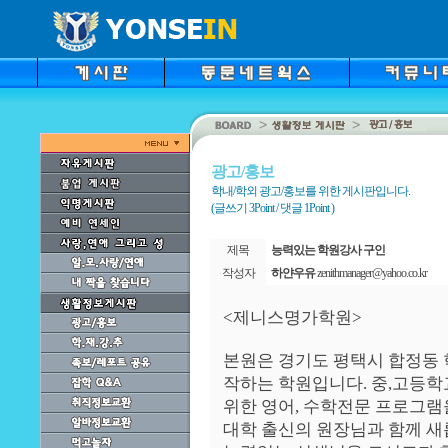
광고/홍보
학내/학외 광고/홍보를 위한 게시판입니다.
(글쓰기 3Point / 댓글 1Point )
제목
능력있는 학원강사 구인
작성자
하얀우유
zenithmanager@yahoo.co.kr
<제니스명가학원>
본원은 경기도 평택시 합정동
작하는 학원입니다. 중,고등학
위한 영어, 수학전문 프로그램
대학 출신의 원장님과 함께 새