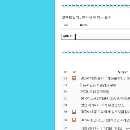
코멘트달기 : 인터넷 예의는 필수!
2005 여대생 모의 국제심포지엄』
84
능력있는 학원강사 구인
83
MC/리포터 공개모집
82
한국청소년벤처포럼 2005 SUMMER
81
방송 아카데미 10기 수강생 모집
80
2005 여대생 모의 국제 심포지엄 참
79
2005 대한민국 고객만족경영 사례
78
매일 경제 TV ［여행을 떠나요］공
77