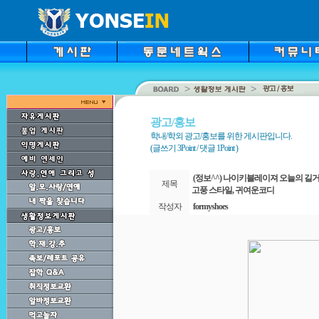
광고/홍보
학내/학외 광고/홍보를 위한 게시판입니다.
(글쓰기 3Point / 댓글 1Point )
(정보^^) 나이키블레이져 오늘의 길거
제목
고풍 스타일, 귀여운코디
작성자
formyshoes