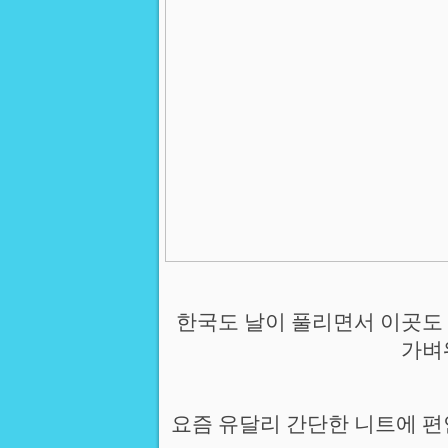
한국도 날이 풀리면서 이곳도
가벼
요즘 유달리 간단한 니트에 편