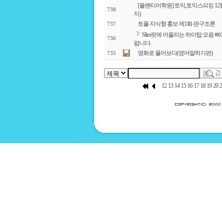
[플랜티어학원] 토익,토익스피킹 12월
738
지)
토플 지식형 홍보 제1화 판구조론
737
Slim핏에 어울리는 하이탑 모음 
736
팝니다.
영화로 물어보다(영어말하기편)
735
12
13
14
15
16
17
18
19
20
2