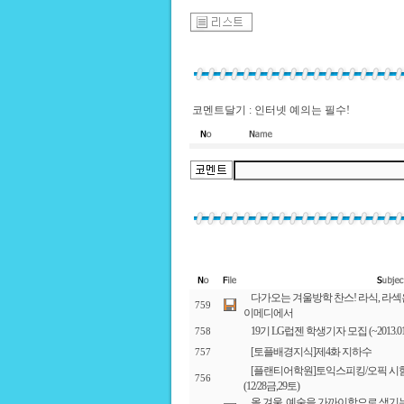
코멘트달기 : 인터넷 예의는 필수!
다가오는 겨울방학 찬스! 라식, 라
759
이메디에서
19기 LG럽젠 학생기자 모집 (~2013.01.
758
[토플배경지식]제4화 지하수
757
[플랜티어학원]토익스피킹/오픽 시
756
(12/28금,29토)
올 겨울, 예술을 가까이함으로 생기