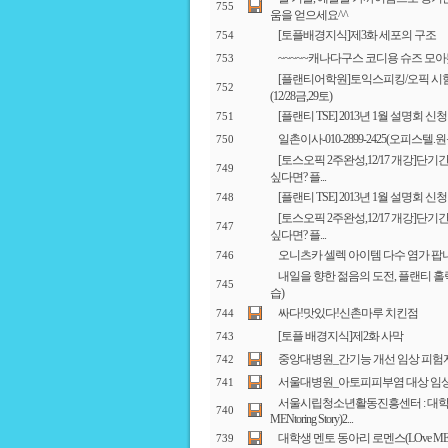
755
움을 얻으세요^^
[토플배경지식]제3화 세포의 구조
754
~~~~~캐나다구스 코디용 슈즈 모
753
[플랜티어학원]토익스피킹/오픽 시
752
(12/28금,29토)
[플랜티 TSE] 2013년 1월 설명회 신청
751
일촌이사-010-2899-2425(오피스텔.
750
[토스오픽 2주완성,12/17 개강]단
749
싶다면? 플...
[플랜티 TSE] 2013년 1월 설명회 신청
748
[토스오픽 2주완성,12/17 개강]단
747
싶다면? 플...
오니츠카 셀렉 아이템 다수 염가 팝
746
내일을 향한 젊음의 도전, 플랜티 홀
745
습)
싸다!맛있다!신촌마루 치킨점
744
[토플 배경지식]제2화 사막
743
중앙대병원_간기능 개선 임상 피험
742
서울대병원_아토피피부염 대상 임
741
서울시립청소년활동진흥센터 : 대학생
740
MENtoring Story)2...
대학생 멘토 동아리 로멘스(LOve MENtor
739