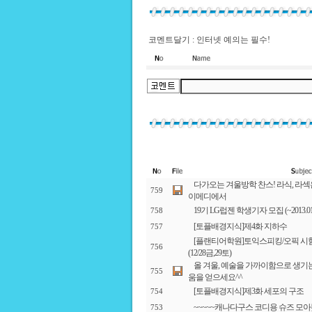
코멘트달기 : 인터넷 예의는 필수!
다가오는 겨울방학 찬스! 라식, 라
759
이메디에서
19기 LG럽젠 학생기자 모집 (~2013.01.
758
[토플배경지식]제4화 지하수
757
[플랜티어학원]토익스피킹/오픽 시
756
(12/28금,29토)
올 겨울, 예술을 가까이함으로 생기
755
움을 얻으세요^^
[토플배경지식]제3화 세포의 구조
754
~~~~~캐나다구스 코디용 슈즈 모
753