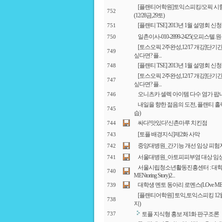
[플랜티어학원]토익스피킹/오픽 시
752
(12/28금,29토)
[플랜티 TSE] 2013년 1월 설명회 신청
751
일촌이사-010-2899-2425(오피스텔.
750
[토스오픽 2주완성,12/17 개강]단
749
싶다면? 플...
[플랜티 TSE] 2013년 1월 설명회 신청
748
[토스오픽 2주완성,12/17 개강]단
747
싶다면? 플...
오니츠카 셀렉 아이템 다수 염가 팝
746
내일을 향한 젊음의 도전, 플랜티 홀
745
습)
싸다!맛있다!신촌마루 치킨점
744
[토플 배경지식]제2화 사막
743
중앙대병원_간기능 개선 임상 피험
742
서울대병원_아토피피부염 대상 임
741
서울시립청소년활동진흥센터 : 대학생
740
MENtoring Story)2...
대학생 멘토 동아리 로멘스(LOve MENtor
739
[플랜티어학원] 토익,토익스피킹 12월
738
지)
토플 지식형 홍보 제1화 판구조론
737