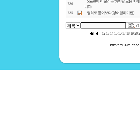
Slim핏에 어울리는 하이탑 모음 삐
736
니다.
영화로 물어보다(영어말하기편)
735
12
13
14
15
16
17
18
19
20
2