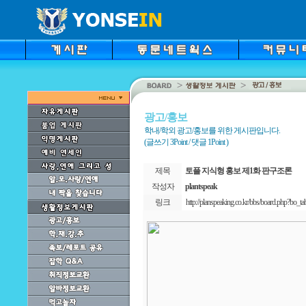
광고/홍보
학내/학외 광고/홍보를 위한 게시판입니다.
(글쓰기 3Point / 댓글 1Point )
제목
토플 지식형 홍보 제1화 판구조론
작성자
plantspeak
링크
http://planspeaking.co.kr/bbs/board.php?bo_