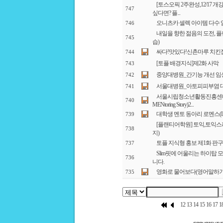
[토스오픽 2주완성,12/17
747
싶다면? 플...
오니츠카 셀렉 아이템 다수 
746
내일을 향한 젊음의 도전, 
745
습)
싸다!맛있다!신촌마루 치킨
744
[토플 배경지식]제2화 사막
743
중앙대병원_간기능 개선 임
742
서울대병원_아토피피부염 
741
서울시립청소년활동진흥센터 :
740
MENtoring Story)2...
대학생 멘토 동아리 로멘스(LOve 
739
[플랜티어학원] 토익,토익스피
738
지)
토플 지식형 홍보 제1화 판
737
Slim핏에 어울리는 하이탑 
736
니다.
영화로 물어보다(영어말하기
735
12
13
14
15
16
17
1