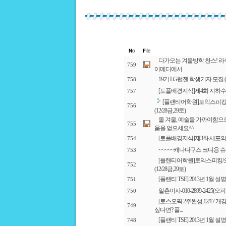
다가오는 겨울방학 찬스! 라
759
이메디에서
19기 LG럽젠 학생기자 모집 (~20
758
[토플배경지식]제4화 지하수
757
[플랜티어학원]토익스피킹
756
(12/28금,29토)
올 겨울, 예술을 가까이함으
755
움을 얻으세요^^
[토플배경지식]제3화 세포의
754
~~~~~캐나다구스 코디용 
753
[플랜티어학원]토익스피킹/
752
(12/28금,29토)
[플랜티 TSE] 2013년 1월 
751
일촌이사-010-2899-2425(
750
[토스오픽 2주완성,12/17
749
싶다면? 플...
[플랜티 TSE] 2013년 1월 
748