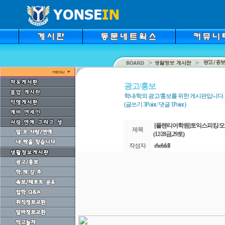
광고/홍보
학내/학외 광고/홍보를 위한 게시판입니다.
(글쓰기 3Point / 댓글 1Point )
[플랜티어학원]토익스피킹/오
제목
(12/28금,29토)
작성자
rhehfdl