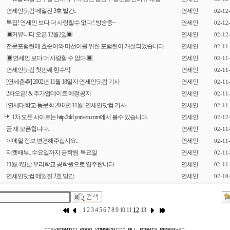
연세인닷컴 메일진 3호 발간..
연세인
02-12
특집! 연세인 보다 더 사랑할수 없다 ! 방송중~
연세인
02-12
▣커뮤니티 오픈 12월2일▣
연세인
02-12
전문포럼란에 효순이와 미선이를 위한 포럼란이 개설되었습니다.
연세인
02-11
▣ 연세인 보다 더 사랑할 수 없다.▣
연세인
02-11
연세인닷컴 첫번째 현수막
연세인
02-11
[연세춘추] 2002년 11월 18일자 연세인닷컴 기사
연세인
02-11
2차오픈! & 추가업데이트 예정공지
연세인
02-11
[연세대학교 동문회 2002년 11월] 연세인닷컴 기사..
연세인
02-11
1차 오픈 사이트는 http://old.yonsein.com에서 볼수 있습니다.
연세인
02-12
곧 재 오픈합니다.
연세인
02-11
이메일 정보 변경해주십시요..
연세인
02-11
티켓배부.. 수요일까지 공학원. 목요일
연세인
02-11
11월 4일날 우리학교 공학원으로 입주합니다.
연세인
02-11
연세인닷컴 메일진 2호 발간..
연세인
02-10
1
2
3
4
5
6
7
8
9
10
11
12
13