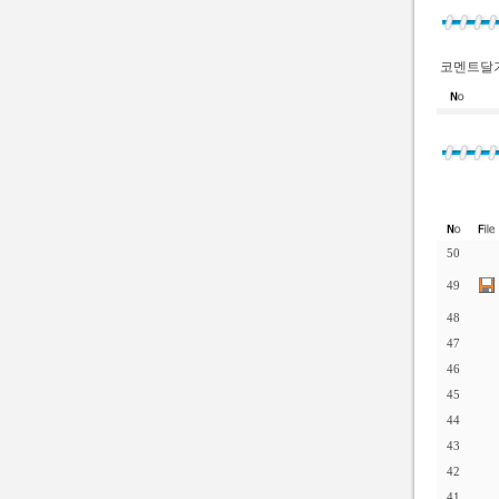
코멘트달기
50
49
48
47
46
45
44
43
42
41