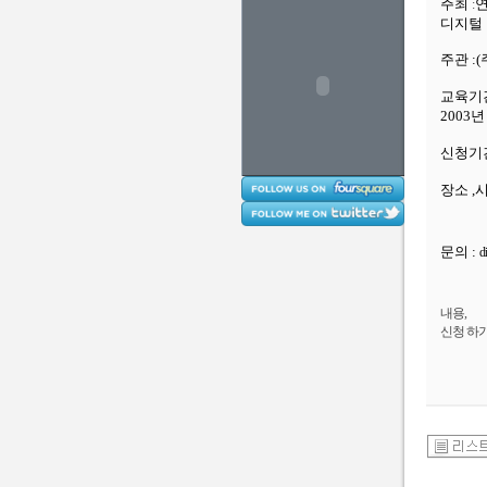
주최
:
디지털 
주관 :
교육기
2003년
신청기간 
장소 ,
문의 :
d
내용,
신청 하기