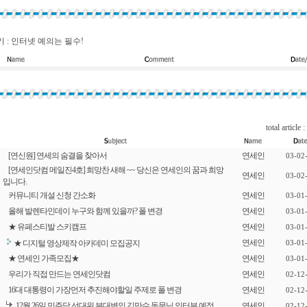
 : 인터넷 예의는 필수!
total article :
[연신원] 연세의 숨결을 찾아서
연세인
03-02
[연세인닷컴 메일진4호] 희망찬 새해 ~~ 당신은 연세인의 꿈과 희망
연세인
03-02
입니다.
커뮤니티 개설 신청 간소화
연세인
03-01
올해 발렌타인데이 누구와 함께 있을까? 폴 변경
연세인
03-01
★ 유페스티발 스키캠프
연세인
03-01
연세인
★ 디지털 영상제작 아카데미 모집공지
03-01
★ 연세인 가족모집★
연세인
03-01
우리가 직접 만드는 연세인닷컴
연세인
02-12
16대 대통령이 가장먼저 추진해야할일 주제로 폴 변경
연세인
02-12
12월 26일 민주당 선대위 부대변인 김만수 동문님 인터뷰 예정
연세인
02-12