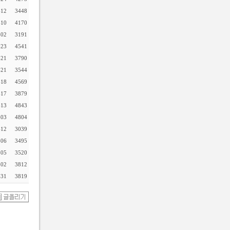
-12
3448
-10
4170
-02
3191
-23
4541
-21
3790
-21
3544
-18
4569
-17
3879
-13
4843
-03
4804
-12
3039
-06
3495
-05
3520
-02
3812
-31
3819