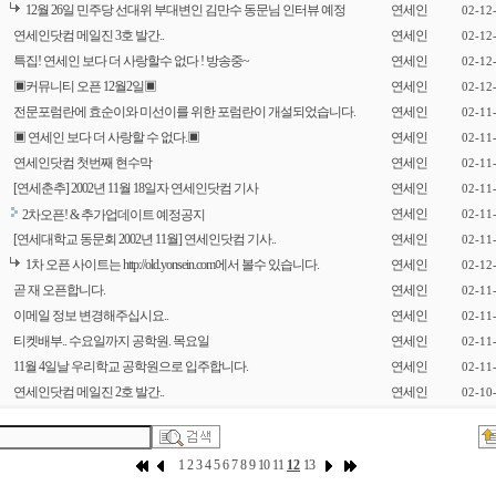
12월 26일 민주당 선대위 부대변인 김만수 동문님 인터뷰 예정
연세인
02-12
연세인닷컴 메일진 3호 발간..
연세인
02-12
특집! 연세인 보다 더 사랑할수 없다 ! 방송중~
연세인
02-12
▣커뮤니티 오픈 12월2일▣
연세인
02-12
전문포럼란에 효순이와 미선이를 위한 포럼란이 개설되었습니다.
연세인
02-11
▣ 연세인 보다 더 사랑할 수 없다.▣
연세인
02-11
연세인닷컴 첫번째 현수막
연세인
02-11
[연세춘추] 2002년 11월 18일자 연세인닷컴 기사
연세인
02-11
연세인
2차오픈! & 추가업데이트 예정공지
02-11
[연세대학교 동문회 2002년 11월] 연세인닷컴 기사..
연세인
02-11
1차 오픈 사이트는 http://old.yonsein.com에서 볼수 있습니다.
연세인
02-12
곧 재 오픈합니다.
연세인
02-11
이메일 정보 변경해주십시요..
연세인
02-11
티켓배부.. 수요일까지 공학원. 목요일
연세인
02-11
11월 4일날 우리학교 공학원으로 입주합니다.
연세인
02-11
연세인닷컴 메일진 2호 발간..
연세인
02-10
1
2
3
4
5
6
7
8
9
10
11
12
13