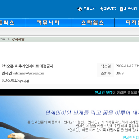
2차오픈! & 추가업데이트 예정공지
작성일
2002-11-17 23:
연세인
webmaster@yonsein.com
조회수
3879
1037550122-open.jpg