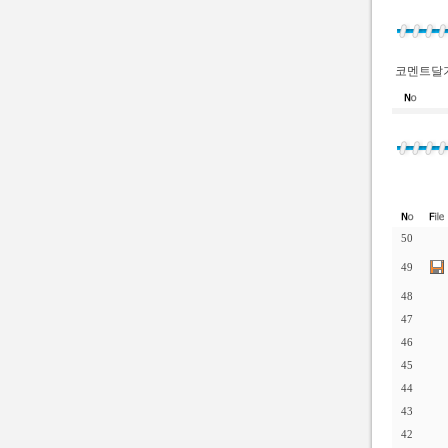
코멘트달기
50
49
48
47
46
45
44
43
42