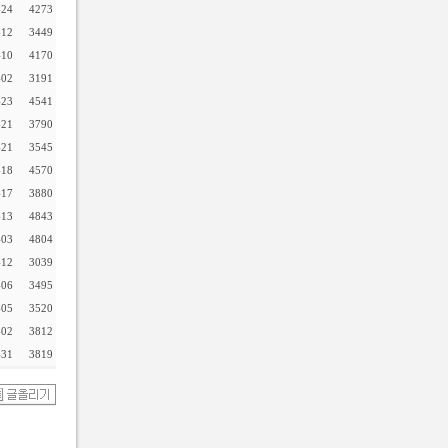
-24
4273
-12
3449
-10
4170
-02
3191
-23
4541
-21
3790
-21
3545
-18
4570
-17
3880
-13
4843
-03
4804
-12
3039
-06
3495
-05
3520
-02
3812
-31
3819