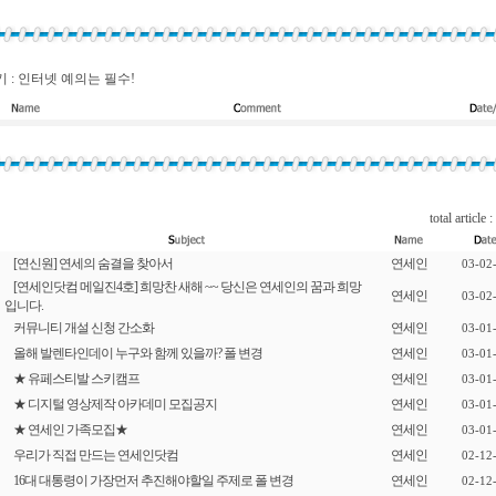
 : 인터넷 예의는 필수!
total article :
[연신원] 연세의 숨결을 찾아서
연세인
03-02
[연세인닷컴 메일진4호] 희망찬 새해 ~~ 당신은 연세인의 꿈과 희망
연세인
03-02
입니다.
커뮤니티 개설 신청 간소화
연세인
03-01
올해 발렌타인데이 누구와 함께 있을까? 폴 변경
연세인
03-01
★ 유페스티발 스키캠프
연세인
03-01
★ 디지털 영상제작 아카데미 모집공지
연세인
03-01
★ 연세인 가족모집★
연세인
03-01
우리가 직접 만드는 연세인닷컴
연세인
02-12
16대 대통령이 가장먼저 추진해야할일 주제로 폴 변경
연세인
02-12