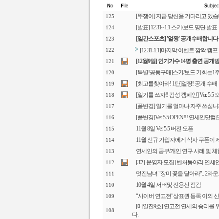
[뚜쟁이] 지금 당신을 기다리고 있
125
[발표] 12.31~1.1 스키/보드 명단 발표
124
[일간스포츠] '얼짱' 공개수배합니다
123
[12.31-1.1]마지막 이벤트 깜짝 캠프
122
[12월9일] 인기가수 14명 출연 공개
121
[특별!공동구매]스키/보드 기회는1
120
[최고를찾아라! 1탄]얼짱! 공개 수배
119
[일기를 쓰자!! 감성 캠페인] Ver. 5.5
118
[폴변경] 일기를 얼마나 자주 쓰십니
117
[폴변경]Ver 5.5 OPEN!!! 연세인닷컴
116
11월 8일 Ver 5.5 버전 오픈
115
11월 신규 가입자에게 식사 쿠폰이 
114
연세인의 공부/개인 연구 사례 및 
113
[3기 운영자 모집] 벤처동아리 연세
112
멋진남녀 "장미 꽃을 달아라".. 2라운
111
10월 4일 서버및 전용선 점검
110
"사이버 연고전"상표권 등록 이의 신
109
[메일진9호] 연고전 연세의 승리를
108
다.