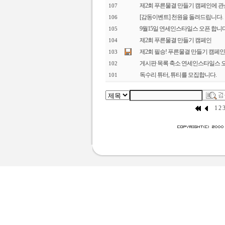
제2회 푸른물결 만들기 캠페인에 
107
[감동이벤트] 천원을 돌려드립니다.
106
9월15일 연세인스타일스 오픈 합니다
105
제2회 푸른물결 만들기 캠페인
104
제2회 필승! 푸른물결 만들기 캠페인
103
게시판 목록 축소 연세인스타일스 
102
독수리 튜터, 튜티를 모집합니다.
101
1
2
3