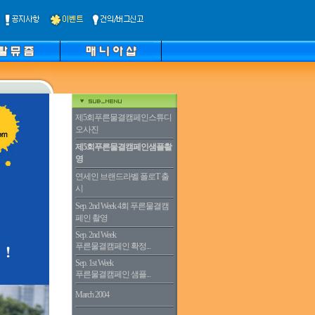
제5회푸른물결캠페인스튜디
오사진
제5회푸른물결캠페인샘플촬
영
연세인 브랜드라벨 폴로T 출
시
Sep. 2nd Week 4회 푸른물결캠
페인 촬영
Sep. 2nd Week
푸른물결캠페인 확정...
Sep. 1st Week
푸른물결캠페인 샘플...
March 2004