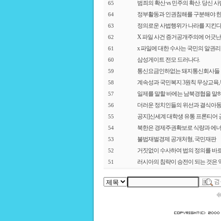
범죄의 확산 vs 민주의 확산. 당신 사
65
정부활동과 인권침해를 구분해야 한
64
정의로운 사법행위가 나라를 지킨다
63
X 파일 사건 증거공개주의에 어긋
62
x 파일에 대한 수사는 국민의 알권리
61
삼성게이트 전모 드러나다.
60
통신요금인하없는 돼지통신회사들
59
계속성과 국민복지 3원칙 무상교육
58
일제를 말할 바에는 남북경협을 말하
57
더러운 정치인들의 위선과 결식아
56
공지]신세계 대학생 유통 프론티어 
55
북한은 경제주권확보로 식량과 에너
54
불법재벌경제 공개처형, 국민재판
53
거짓없이 수사하여 법의 정의를 바
52
러시아의 침략이 승전이 되는 것은 
51