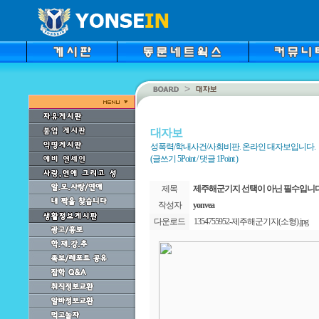
대자보
성폭력/학내사건/사회비판. 온라인 대자보입니다.
(글쓰기 5Point / 댓글 1Point )
제목
제주해군기지 선택이 아닌 필수입니다
작성자
yonvea
다운로드
1354755952-제주해군기지(소형).jpg