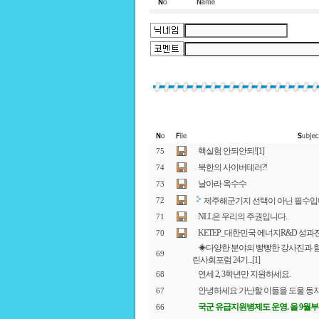
핵실험 안되안되!
[1]
75
북한의 사이버테러?!
74
날아라 옥수수
73
제주해군기지 선택이 아닌 필수입
72
NLL은 우리의 주권입니다.
71
KETEP_대한민국 에너지R&D 성
70
◈다양한 분야의 빵빵한 강사진과 함
69
린사회포럼 24기...
[1]
연세 2, 3학년만 지원하세요.
68
안녕하세요 가난할 이들을 도울 동
67
국군 유급지원병제도 운영. 올 9월
66