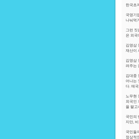
한국초자
국영기업
나눠먹기
그런 짓
은 외국
김영삼 
재산이 
김영삼 
려주는 
김대중 
어나는 
다. 매
노무현 
외국인 
을 팔고
국민의 
지만, 
국민들이
정상적인