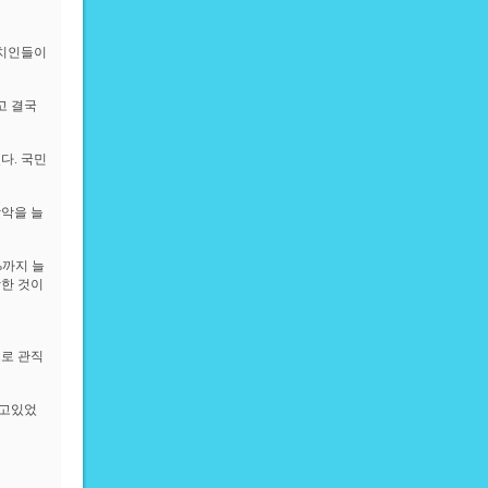
정치인들이
고 결국
다. 국민
장악을 늘
%까지 늘
작한 것이
으로 관직
않고있었