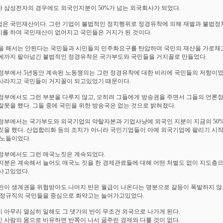
 삼성전자의 경우에도 외국인지분이 50%가 넘는 외국회사가 되었다.
은 국민재산이다. 그런 기업이 불법적인 정치행위로 정경유착에 의해 재벌과 불법
를 하여 국민재산이 없어지고 국민들은 거지가 된 것이다.
을 해서는 안된다는 국민들과 시민들의 민주화요구를 탄압하며 국민의 재산을 가로채
에까지 팔아넘긴 불법적인 정경유착은 국가부도와 국민들을 거지꼴로 만들었다.
정부에서 5년동안 계속된 노동쟁의는 그런 정경유착에 대한 비리에 국민들의 저항이었
사라지고 국민들이 거지꼴이 되고있었기 때문이다.
정부에서도 그런 부분을 다루지 않고, 오히려 그들에게 방송권을 주면서 그들의 언론
잘못을 했다. 그들 중에 국민을 위한 방송국은 없는 것으로 밝혀졌다.
정부에서는 국가부도와 외국기업의 약탈자본과 기업사냥에 외국인 지분이 지금의 50
짓을 했다. 산업합리화 등의 조치가 아니라 국민기업들이 아예 외국기업에 팔리기 시
국노들이었다.
정부에서도 그런 매국노짓은 계속되었다.
지분은 계속해서 늘어도 매국노 짓을 한 경제관료들에 대해 어떤 처벌도 없이 지도층
사고있었다.
반이 생계권을 위협받아도 나머지 반은 월급이 나온다는 명분으로 갈등이 폭발하지 
비정규직의 국민들을 중심으로 화약고는 늘어가고있었다.
 아무리 열심히 일해도 그 댓가의 반이 무조건 외국으로 나가게 된다.
 사람의 몸으로 비유하면 반쪽이 나서 굶주린 경제와 다를 것이 없다.