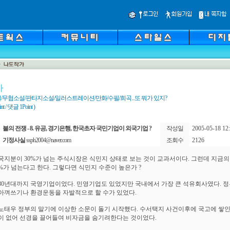
가
/무협소설/판타지소설/일러스트레이션/만화/수필/희곡...또 뭐가 있지?
 / 댓글 1Point )
불의 전쟁 - 8. 유공, 경기은행, 한국초자 국민기업이 외국기업 ?
작성일
2005-05-18 12:
기정사실
ssph2004@naver.com
조회수
2126
국지분이 30%가 넘는 주식시장은 식민지 상태로 보는 것이 교과서이다. 그런데 지금의
0%가 넘는다고 한다. 그렇다면 식민지 수준이 높은가 ?
80년대까지 국영기업이었다. 민영기업도 있었지만 국내에서 가장 큰 석유회사였다. 
아껴쓰기나 환경운동을 자발적으로 할 수가 있었다.
노태우 정부의 말기에 이상한 소문이 돌기 시작했다. 수서택지 사건이후에 국고에 쌓
이 없어 선경을 끌어들여 비자금을 숨기려한다는 것이었다.