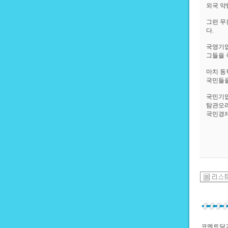
외국 약
그런 무
다.
국영기업
그들을 
마치 동
국민들을
국민기업
탐관오리
국민경제
코멘트달기