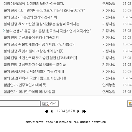
생의 예찬(3807) - 1. 생명의 노래가 아름답다.
연세농협
05-05
불의 전쟁 - 11. 국민혜택은 10 %도 안되는데 조세율 30%라 ?
기정사실
05-05
불의 전쟁 - 10. 분업의 원리와 경제사회
기정사실
05-05
불의 전쟁 - 9. 노조탄압, 점심시간없는 삼성과 국제자본
기정사실
05-05
기정사실
불의 전쟁 - 8. 유공, 경기은행, 한국초자 국민기업이 외국기업 ?
05-05
불의 전쟁 - 7. 신토불이 평검사 가족회의.
기정사실
05-05
불의 전쟁 - 6. 불법재벌경제 공개처형, 국민사법정의
기정사실
05-05
불의 전쟁 - 5. 잊지 말아야 할 경계와 경제
[1]
기정사실
05-05
불의 전쟁 - 4. 전산조작, 댓가승진 알면 신고하세요.
[1]
기정사실
05-05
불의 전쟁 - 3. 생명과 재산을 약탈하는 조작들
기정사실
05-05
불의 전쟁(3807) - 2. 썩은 재벌의 썩은 경제
[1]
기정사실
05-05
불의 전쟁(3807) - 1. 국민의 힘으로 자립경제를
기정사실
05-05
쌈밥연가 - 민주적인 시대의 뜻
연세농협
05-05
쌈밥연가 - 학내민주화와 학내사찰팀
연세농협
05-05
1
2
3
4
5
6
7
8