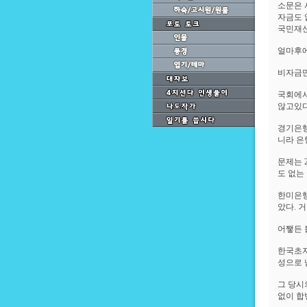
소문은 
자금도 
국민재산
얼마후에
비자금만
국회에서
않고있다
경기은행
니라 은
문제는 
도 없는
한미은행
았다. 
어쨓든 
한국초자
성으로 
그 당시
없이 합