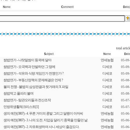
total articl
쌈밥연가 - 나랏말쌈이 듕귁에 달아
연세농협
05-09
쌈밥연가 - 오곡백과 만발하던 그 땅에
디세코
05-09
쌈밥연가 - 석유와 식량 게임인가 전쟁인가 ?
디세코
05-09
쌈밥연가 - 부동산정책의 문제해결은 언제 ?
디세코
05-08
불의 전쟁 - 불법의 삼성판결과 뒷거래의 X 파일
디세코
05-08
쌈밥먹고 풀피리 불며
디세코
05-08
쌈밥연가 - 탐관오리들과 전산조작
디세코
05-07
민방위생활체크리스트
[1]
디세코
05-07
생의 예찬(3807) - 4. 푸른 거미의 콩밭 그리고 달팽이 아저씨
연세농협
05-06
생의 예찬(3807) - 3. 나의 도전. 지압길 달리기 종목을 만들던 날.
연세농협
05-06
생의 예찬(3807) - 2. 자유희생하여 사니 세상이 즐겁도다.
연세농협
05-06