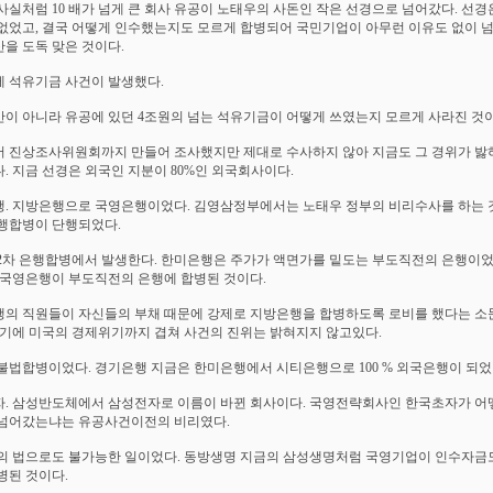
사실처럼 10 배가 넘게 큰 회사 유공이 노태우의 사돈인 작은 선경으로 넘어갔다. 선경
없었고, 결국 어떻게 인수했는지도 모르게 합병되어 국민기업이 아무런 이유도 없이 
을 도독 맞은 것이다.
 석유기금 사건이 발생했다.
이 아니라 유공에 있던 4조원의 넘는 석유기금이 어떻게 쓰였는지 모르게 사라진 것이
 진상조사위원회까지 만들어 조사했지만 제대로 수사하지 않아 지금도 그 경위가 
. 지금 선경은 외국인 지분이 80%인 외국회사이다.
. 지방은행으로 국영은행이었다. 김영삼정부에서는 노태우 정부의 비리수사를 하는 
행합병이 단행되었다.
2차 은행합병에서 발생한다. 한미은행은 주가가 액면가를 밑도는 부도직전의 은행이었
 국영은행이 부도직전의 은행에 합병된 것이다.
의 직원들이 자신들의 부채 때문에 강제로 지방은행을 합병하도록 로비를 했다는 소
거기에 미국의 경제위기까지 겹쳐 사건의 진위는 밝혀지지 않고있다.
불법합병이었다. 경기은행 지금은 한미은행에서 시티은행으로 100 % 외국은행이 되었
. 삼성반도체에서 삼성전자로 이름이 바뀐 회사이다. 국영전략회사인 한국초자가 어
넘어갔는냐는 유공사건이전의 비리였다.
의 법으로도 불가능한 일이었다. 동방생명 지금의 삼성생명처럼 국영기업이 인수자금
병된 것이다.