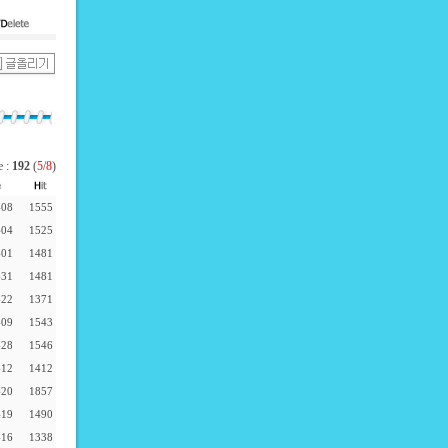
e :
192
(
5
/
8
)
-08
1555
-04
1525
-01
1481
-31
1481
-22
1371
-09
1543
-28
1546
-12
1412
-20
1857
-19
1490
-16
1338