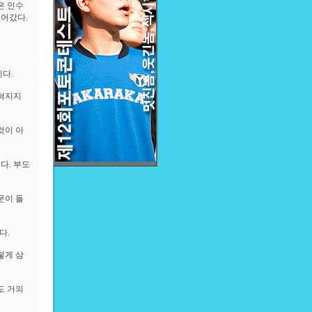
은 인수
넘어갔다.
다.
밣혀지지
것이 아
다. 부도
문이 돌
다.
떻게 삼
도 거의