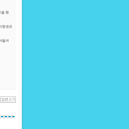
짓을 했
 저항권은
끌어들여