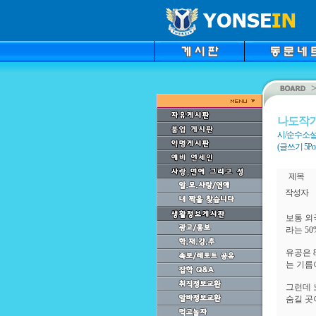
나도작
시/순수소설
(글쓰기 5Point
제목
작성자
보통 외
라는 5
유공은 
는 기름
그런데 
숨길 곳