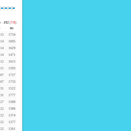
e :
192
(
7
/
8
)
-15
1734
-14
1695
-14
1629
-14
1471
-12
1615
-11
1593
-07
1757
-07
1733
-31
1522
-31
1777
-27
1589
-22
1386
-22
1374
-22
1377
-22
1261