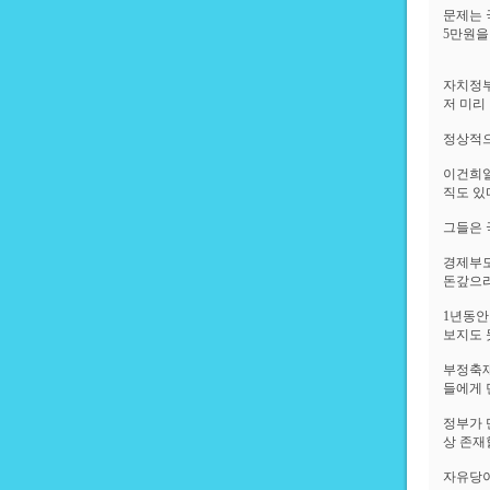
문제는 
5만원을
자치정부
저 미리
정상적으
이건희일
직도 있
그들은 
경제부도
돈갚으라
1년동안
보지도 
부정축재
들에게 
정부가 
상 존재
자유당이