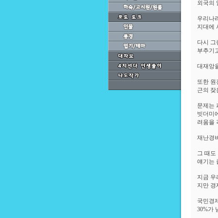
외국의 
우리나라
지대에 
다시 그
부추기고
대재앙을
또한 원
근의 잦
문제는 
빗더미에
려움을 
재난경비
그 때도
얘기는 
지금 우
지만 경
국민경제
30%가