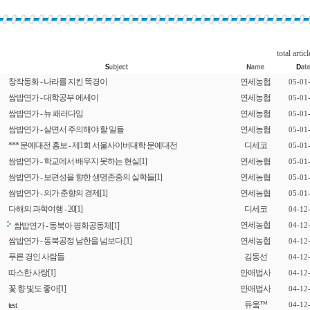
total articl
창작동화 - 나라를 지킨 똑경이
연세농협
05-01
쌈밥연가 - 대학공부 에세이
연세농협
05-01
쌈밥연가 - 뉴 패러다임
연세농협
05-01
쌈밥연가 - 살면서 주의해야 할 일들
연세농협
05-01
*** 문예대전 홍보 - 제1회 서울사이버대학 문예대전
디세코
05-01
쌈밥연가 - 학교에서 배우지 못하는 현실
[1]
연세농협
05-01
쌈밥연가 - 보편성을 향한 생명존중의 실학들
[1]
연세농협
05-01
쌈밥연가 - 의가 춘향의 경제
[1]
연세농협
05-01
다해의 과학여행 - 20
[1]
디세코
04-12
연세농협
쌈밥연가 - 동북아 평화공동체
[1]
04-12
쌈밥연가 - 동북공정 남한을 넘보다.
[1]
연세농협
04-12
푸른 경인 사람들
김동선
04-12
따스한 사랑
[1]
만애법사
04-12
꽃 향 빛도 좋아
[1]
만애법사
04-12
듀웈™
test
04-12