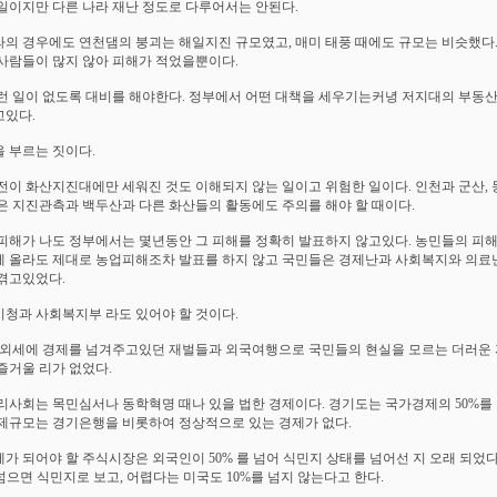
일이지만 다른 나라 재난 정도로 다루어서는 안된다.
의 경우에도 연천댐의 붕괴는 해일지진 규모였고, 매미 태풍 때에도 규모는 비슷했다.
사람들이 많지 않아 피해가 적었을뿐이다.
런 일이 없도록 대비를 해야한다. 정부에서 어떤 대책을 세우기는커녕 저지대의 부동
있다.
 부르는 짓이다.
전이 화산지진대에만 세워진 것도 이해되지 않는 일이고 위험한 일이다. 인천과 군산, 
은 지진관측과 백두산과 다른 화산들의 활동에도 주의를 해야 할 때이다.
피해가 나도 정부에서는 몇년동안 그 피해를 정확히 발표하지 않고있다. 농민들의 피
 올라도 제대로 농업피해조차 발표를 하지 않고 국민들은 경제난과 사회복지와 의료
겪고있었다.
청과 사회복지부 라도 있어야 할 것이다.
 외세에 경제를 넘겨주고있던 재벌들과 외국여행으로 국민들의 현실을 모르는 더러운
즐거울 리가 없었다.
리사회는 목민심서나 동학혁명 때나 있을 법한 경제이다. 경기도는 국가경제의 50%를
제규모는 경기은행을 비롯하여 정상적으로 있는 경제가 없다.
가 되어야 할 주식시장은 외국인이 50% 를 넘어 식민지 상태를 넘어선 지 오래 되었다
 넘으면 식민지로 보고, 어렵다는 미국도 10%를 넘지 않는다고 한다.