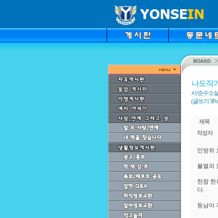
나도작
시/순수소설
(글쓰기 5Point
제목
작성자
민방위 
불멸의 
한참 한
다.
동남아 