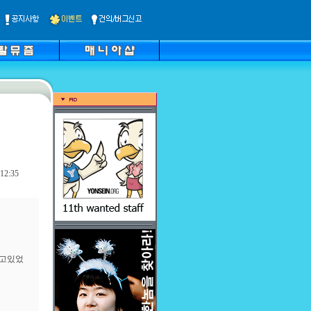
12:35
먹고있었
.