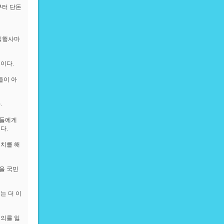
부터 단돈
식행사마
이다.
들이 아
.
민들에게
다.
정치를 해
을 국민
는 더 이
의를 잃