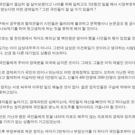
국민들이 열심히 잘 살아보겠다고 나라를 위해 일하고도 3년동안 일을 해서 시정부로
 받는다면 어떤 경제일까 ? 그런 국민들이 잘 살 수가 있을까 ?
에서 공무원과 협작꾼들이 시민들은 들러리에 불과하고 문학행사나 논문공모 등 공
 나눠먹기를 하여 헛고생하게 하는 짓을 못하게 해야 할 것이다.
로는 몇 천만원에서 적어도 예의상 몇 백만원은 받아야 했을 시민들의 몫이 있었을 것
가는 이미 삼성대주주가 아니다. 그런데 삼성은 이건희일가 것이라고 생각하는 사람
다. 선경 등 다른 대기업도 상황은 비슷하다.
국민들에게 주어야 경제분을 외국에 넘겨준 것이다. 그래도 그들은 아직 재벌인 것이다
로 경제위기가 국민의 반이나 되는데도 어떤 경제정책도 없었다. 오히려 가난한 국
고 협박하여 자살자만 매년 1만명이 넘고, 신불자 400 만명에 2000 만명이 경제위기이
 정치는 서로 싸우며 아무런 일도 해놓은 것이 없다. 젊은 정치인들은 구습에 억매여 
못하고있다.
자들은 늘어가고, 경제파탄은 심해지는데, 국민들의 재산을 빼앗아 먹고 먹다남은 것
던져주는 정치경제에 국민들은 분노의 포도주를 찧어서라도 거듭나야 할 것이다.
만든 가난과 병든 국민들에게 돈을 내라며 치료도 해주지 않는 의료계와 경제와 정치계
할 가치가 없는 상황까지 가고있었는데.
후 부정부패로 썩은 정치는 여야가 2번씩이나 부정선거를 더 하다가 국민들로부터 신