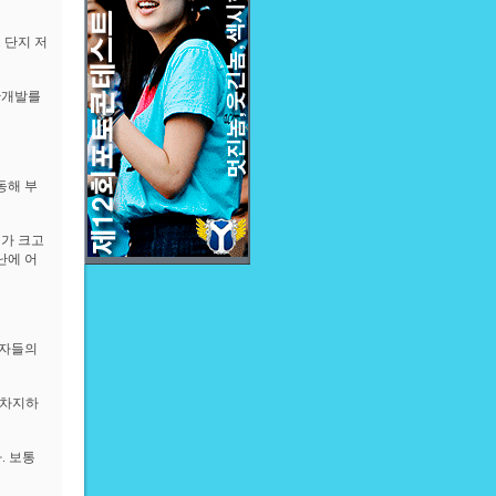
 단지 저
산개발를
동해 부
해가 크고
난에 어
 자들의
 차지하
. 보통