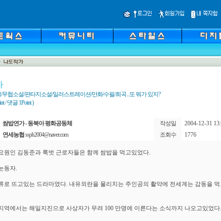
가
/무협소설/판타지소설/일러스트레이션/만화/수필/희곡...또 뭐가 있지?
 / 댓글 1Point )
쌈밥연가 - 동북아 평화공동체
작성일
2004-12-31 13:
연세농협
ssph2004@naver.com
조회수
1776
요원인 김동준과 룩벗 근로자들은 함께 쌈밥을 먹고있었다.
눈동자.
류로 뜨고있는 드라마였다. 내유외란을 물리치는 주인공의 활약에 전세계는 감동을 
지역에서는 해일지진으로 사상자가 무려 100 만명에 이른다는 소식까지 나오고있었다