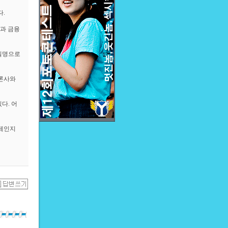
.
과 금융
 실명으로
언론사와
다. 어
문제인지