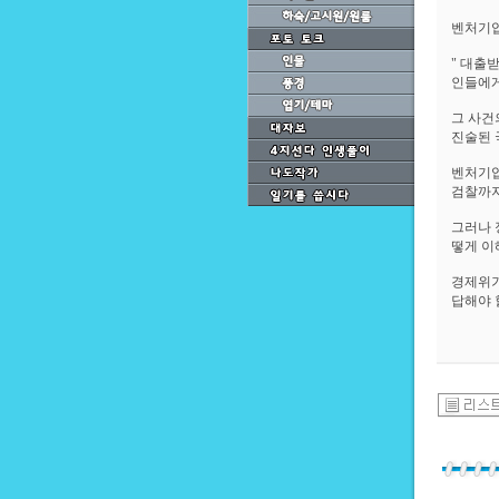
벤처기업
" 대출
인들에게
그 사건
진술된 
벤처기업
검찰까지
그러나 
떻게 이
경제위기
답해야 