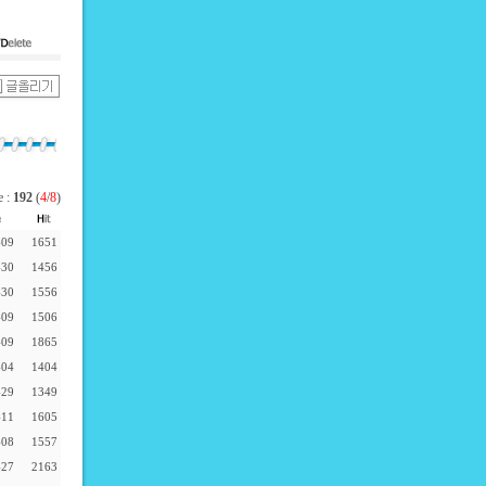
e :
192
(
4
/
8
)
-09
1651
-30
1456
-30
1556
-09
1506
-09
1865
-04
1404
-29
1349
-11
1605
-08
1557
-27
2163