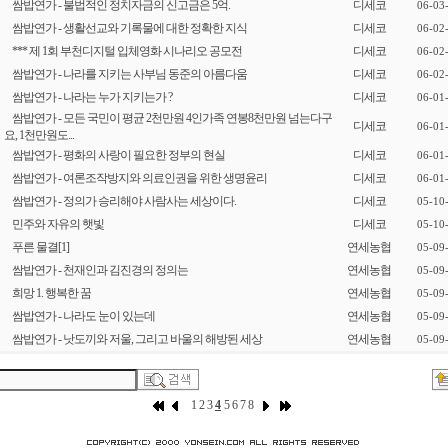
쌈밥연가 - 불법적인 정치자금의 신고금은 5억.
디세코
06-03
쌈밥연가 - 생활선교와 기록물에 대한 정확한 지식
디세코
06-02
*** 제 1회 부천디지털 입체영화 시나리오 공모전
디세코
06-02
쌈밥연가 - 나라를 지키는 사부님 동준의 아름다움
디세코
06-02
쌈밥연가 - 나라는 누가 지키는가 ?
디세코
06-01
쌈밥연가 - 모든 국민이 평균 2천만원 4인가족 연봉8천만원 넘는다구
디세코
06-01
요, 1천만원도...
쌈밥연가 - 평화의 사랑이 필요한 정부의 현실
디세코
06-01
쌈밥연가 - 여론조작방지와 의료인권을 위한 생명윤리
디세코
06-01
쌈밥연가 - 정의가 승리해야 사람사는 세상이다.
디세코
05-10
민주와 자유의 햇빛
디세코
05-10
푸른 물결
[1]
연세농협
05-09
쌈밥연가 - 천재인과 김진경의 정의는
연세농협
05-09
희망 1. 행복한 꿈
연세농협
05-09
쌈밥연가 - 나라도 눈이 있는데
연세농협
05-09
쌈밥연가 - 낫도끼와 저울, 그리고 바울의 해방된 세상
연세농협
05-09
1
2
3
4
5
6
7
8