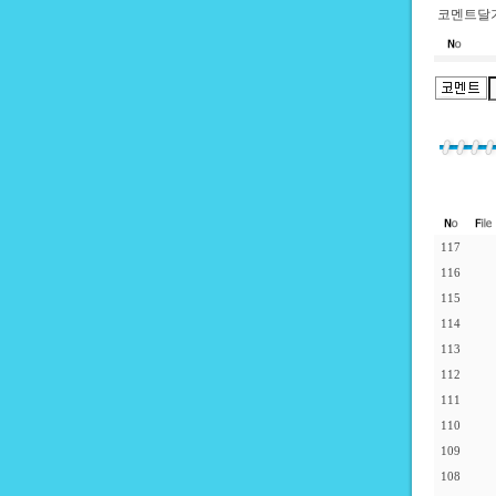
코멘트달기
117
116
115
114
113
112
111
110
109
108