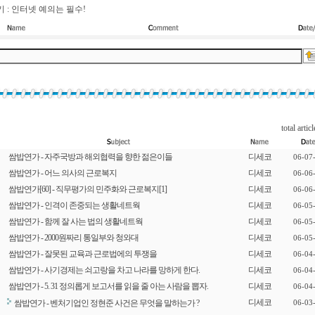
 : 인터넷 예의는 필수!
total articl
쌈밥연가 - 자주국방과 해외협력을 향한 젊은이들
디세코
06-07
쌈밥연가 - 어느 의사의 근로복지
디세코
06-06
쌈밥연가[60] - 직무평가의 민주화와 근로복지
[1]
디세코
06-06
쌈밥연가 - 인격이 존중되는 생활네트웍
디세코
06-05
쌈밥연가 - 함께 잘 사는 법의 생활네트웍
디세코
06-05
쌈밥연가 - 2000원짜리 통일부와 청와대
디세코
06-05
쌈밥연가 - 잘못된 교육과 근로법에의 투쟁을
디세코
06-04
쌈밥연가 - 사기경제는 쇠고랑을 차고 나라를 망하게 한다.
디세코
06-04
쌈밥연가 - 5. 31 정의롭게 보고서를 읽을 줄 아는 사람을 뽑자.
디세코
06-04
디세코
쌈밥연가 - 벤처기업인 정현준 사건은 무엇을 말하는가 ?
06-03