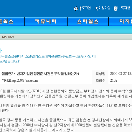
가
/무협소설/판타지소설/일러스트레이션/만화/수필/희곡...또 뭐가 있지?
 / 댓글 1Point )
쌈밥연가 - 벤처기업인 정현준 사건은 무엇을 말하는가 ?
작성일
2006-03-27 18:
디세코
ssph2004@naver.com
조회수
2162
년 10월 한국디지탈라인(KDL) 사장 정현준씨와 동방금고 부회장 이경자씨 등이 수백억
 횡령하는 과정에서 정치인과 금융감독원, 검찰간부 등이 개입됐다는 의혹이 제기된 
사건의 열쇠를 쥔 장래찬 전 금감원 국장이 자살하고 핵심 관련자들이 해외로 도피하
됐다.
결국 정씨 등을 기소하고 사건을 종결했으나 최근 김형윤 전 경제단장이 이씨에게서 55
 사실과 검찰이 2000년 수사당시 김 전 2차장에게 1000만원이 전달됐다는 진술을 확
인조차하지 않은 사실이 새롭게 드러나기도 했다.