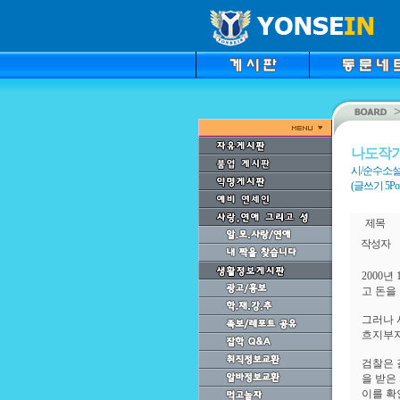
나도작
시/순수소설
(글쓰기 5Point
제목
작성자
2000
고 돈을
그러나 
흐지부지
검찰은 
을 받은
이를 확