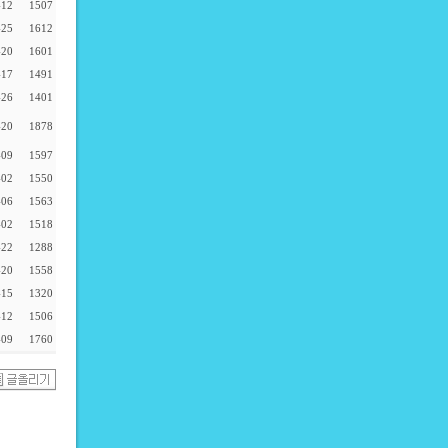
-12
1507
-25
1612
-20
1601
-17
1491
-26
1401
-20
1878
-09
1597
-02
1550
-06
1563
-02
1518
-22
1288
-20
1558
-15
1320
-12
1506
-09
1760