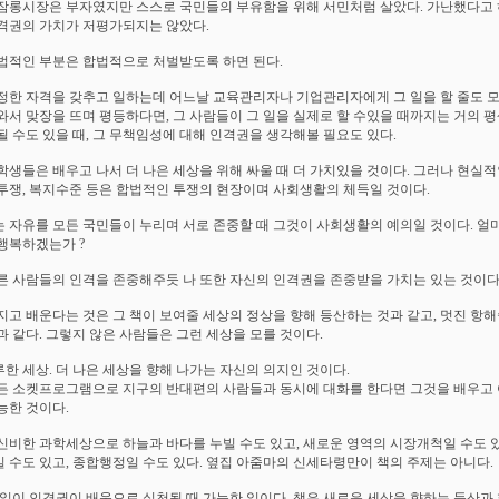
잠롱시장은 부자였지만 스스로 국민들의 부유함을 위해 서민처럼 살았다. 가난했다고 
격권의 가치가 저평가되지는 않았다.
법적인 부분은 합법적으로 처벌받도록 하면 된다.
정한 자격을 갖추고 일하는데 어느날 교육관리자나 기업관리자에게 그 일을 할 줄도 
와서 맞장을 뜨며 평등하다면, 그 사람들이 그 일을 실제로 할 수있을 때까지는 거의 평
될 수도 있을 때, 그 무책임성에 대해 인격권을 생각해볼 필요도 있다.
학생들은 배우고 나서 더 나은 세상을 위해 싸울 때 더 가치있을 것이다. 그러나 현실적
투쟁, 복지수준 등은 합법적인 투쟁의 현장이며 사회생활의 체득일 것이다.
 자유를 모든 국민들이 누리며 서로 존중할 때 그것이 사회생활의 예의일 것이다. 얼
행복하겠는가 ?
른 사람들의 인격을 존중해주듯 나 또한 자신의 인격권을 존중받을 가치는 있는 것이다
지고 배운다는 것은 그 책이 보여줄 세상의 정상을 향해 등산하는 것과 같고, 멋진 항해
과 같다. 그렇지 않은 사람들은 그런 세상을 모를 것이다.
한 세상. 더 나은 세상을 향해 나가는 자신의 의지인 것이다.
든 소켓프로그램으로 지구의 반대편의 사람들과 동시에 대화를 한다면 그것을 배우고 
능한 것이다.
신비한 과학세상으로 하늘과 바다를 누빌 수도 있고, 새로운 영역의 시장개척일 수도 있
 수도 있고, 종합행정일 수도 있다. 옆집 아줌마의 신세타령만이 책의 주제는 아니다.
 일이 인격권이 배움으로 실천될 때 가능한 일이다. 책은 새로운 세상을 향하는 등산과