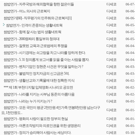
쌈밥연가 - 자주국방과 해외협력을 향한 젊은이들
디세코
06-07
쌈밥연가 - 어느 의사의 근로복지
디세코
06-06
쌈밥연가[60] - 직무평가의 민주화와 근로복지
[1]
디세코
06-06
디세코
쌈밥연가 - 인격이 존중되는 생활네트웍
06-05
쌈밥연가 - 함께 잘 사는 법의 생활네트웍
디세코
06-05
쌈밥연가 - 2000원짜리 통일부와 청와대
디세코
06-05
쌈밥연가 - 잘못된 교육과 근로법에의 투쟁을
디세코
06-04
쌈밥연가 - 사기경제는 쇠고랑을 차고 나라를 망하게 한다.
디세코
06-04
쌈밥연가 - 5. 31 정의롭게 보고서를 읽을 줄 아는 사람을 뽑자.
디세코
06-04
쌈밥연가 - 벤처기업인 정현준 사건은 무엇을 말하는가 ?
디세코
06-03
쌈밥연가 - 불법적인 정치자금의 신고금은 5억.
디세코
06-03
쌈밥연가 - 생활선교와 기록물에 대한 정확한 지식
디세코
06-02
*** 제 1회 부천디지털 입체영화 시나리오 공모전
디세코
06-02
쌈밥연가 - 나라를 지키는 사부님 동준의 아름다움
디세코
06-02
쌈밥연가 - 나라는 누가 지키는가 ?
디세코
06-01
쌈밥연가 - 모든 국민이 평균 2천만원 4인가족 연봉8천만원 넘는다구
디세코
06-01
요, 1천만원도...
쌈밥연가 - 평화의 사랑이 필요한 정부의 현실
디세코
06-01
쌈밥연가 - 여론조작방지와 의료인권을 위한 생명윤리
디세코
06-01
쌈밥연가 - 정의가 승리해야 사람사는 세상이다.
디세코
05-10