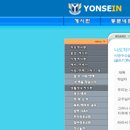
나도작
시/순수소설
(글쓰기 5Point
제목
작성자
우리는 
교수님이
그러나 
지위에 
따라서 