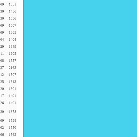
-09
1651
-30
1456
-30
1556
-09
1507
-09
1865
-04
1404
-29
1349
-11
1605
-08
1557
-27
2163
-12
1507
-25
1613
-20
1601
-17
1491
-26
1401
-20
1878
-09
1598
-02
1550
-06
1563