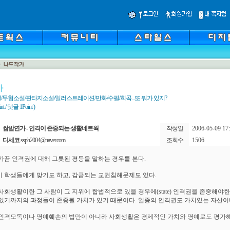
가
/무협소설/판타지소설/일러스트레이션/만화/수필/희곡...또 뭐가 있지?
 / 댓글 1Point )
쌈밥연가 - 인격이 존중되는 생활네트웍
작성일
2006-05-09 17:
디세코
ssph2004@naver.com
조회수
1506
가끔 인격권에 대해 그릇된 평등을 말하는 경우를 본다.
 학생들에게 맞기도 하고, 감금되는 교권침해문제도 있다.
사회생활이란 그 사람이 그 지위에 합법적으로 있을 경우에(state) 인격권을 존중해야한
있기까지의 과정들이 존중될 가치가 있기 때문이다. 일종의 인격권도 가치있는 자산이
인격모독이나 명예훼손의 법만이 아니라 사회생활은 경제적인 가치와 명예로도 평가