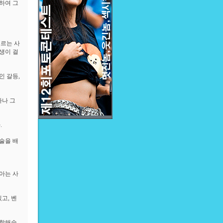
하여 그
모르는 사
생이 걸
인 갈등,
마나 그
.
술을 배
아는 사
고, 벤
 항해술