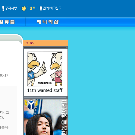
05:17
다. 그
다.
해준다.