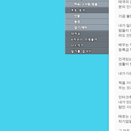
태국의 
분의 인
가끔 불
내가 일
람들이 
려도 안
배우는 
등록금 
인격있는
생활이 
내가 다
책을 가
우는 것
인터크루
내가 만
람만 가
때로는 
처기업일
그 모든