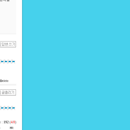
e :
192
(
4
/
8
)