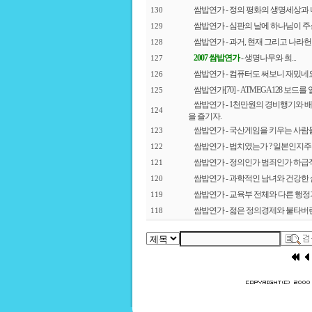
쌈밥연가 - 정의 평화의 생명세상과
130
쌈밥연가 - 심판의 날에 하나님이 주
129
쌈밥연가 - 과거, 현재 그리고 나라헌
128
2007 쌈밥연가
- 생명나무와 희...
127
쌈밥연가 - 컴퓨터도 써보니 재밌네요
126
쌈밥연가[70] - ATMEGA128 보드를
125
쌈밥연가 - 1천만원의 경비행기와 
124
을 즐기자.
쌈밥연가 - 국산게임을 키우는 사람들 |
123
쌈밥연가 - 법치였는가 ? 일본인지주 7
122
쌈밥연가 - 정의인가 범죄인가 하
121
쌈밥연가 - 과학적인 남녀와 건강한 
120
쌈밥연가 - 교육부 전체와 다른 행정
119
쌈밥연가 - 젊은 정의경제와 불타버
118