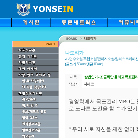
나도작가
시/순수소설/무협소설/판타지소설/일러스트레이션/만화
(글쓰기 5Point / 댓글 1Point )
제목
쌈밥연가 - 조금씩만 올리고 목표관
작성자
디세코
경영학에서 목표관리 MBO는
로 또다른 도전을 할 수가 있
" 우리 서로 자신을 제한 없이 