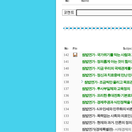
쌈밥연가 - 국가위기를 막는 사람과 그
142
쌈밥연가 - 정의롭게 아는 것이 힘이
141
쌈밥연가 - 지금 우리의 국제관계를 
140
쌈밥연가 - 정신과 치료중에 만난 
139
쌈밥연가 - 조금씩만 올리고 목표
138
쌈밥연가 - 투사부일체와 교육정의
137
쌈밥연가 - 프리한 휴대전화 기본
136
쌈밥연가 - 경제주권과 식민정책을 
135
쌈밥연가 - 6.10 만세와 민주화의 
134
쌈밥연가 - 폭력없는 사회와 의료인
133
쌈밥연가
- 현재와 과거. 언론의 정의
132
쌈밥연가(경제특별판)
- 사채경제의
131