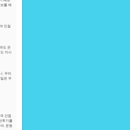
기 때문
보를 매
여 인질
과도 은
것도 지시
니. 우리
 일은 우
중국 간첩
 전투기를
야. 운동