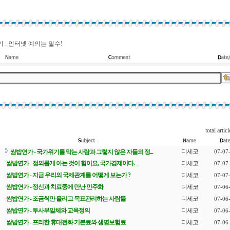
 : 인터넷 예의는 필수!
total articl
디세코
쌈밥연가 - 국가위기를 막는 사람과 그렇지 않은 자들의 정...
07-07
쌈밥연가 - 정의롭게 아는 것이 힘이요, 국가경제이다.
...
디세코
07-07
쌈밥연가 - 지금 우리의 국제관계를 어떻게 보는가 ?
디세코
07-07
쌈밥연가 - 정신과 치료중에 만난 민주화
디세코
07-06
쌈밥연가 - 조금씩만 올리고 목표관리하는 사람들
디세코
07-06
쌈밥연가 - 투사부일체와 교육정의
디세코
07-06
쌈밥연가 - 프리한 휴대전화 기본료와 생명보험료
디세코
07-06