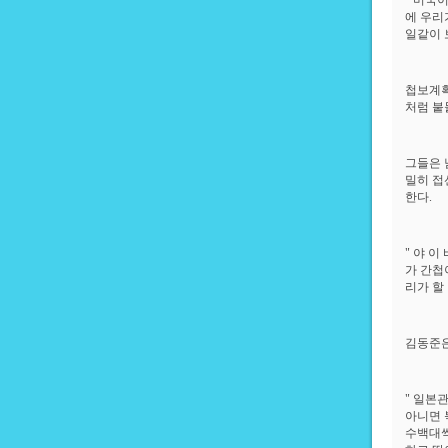
" 미국
에 우리
일같이 
첩보계획
처럼 붙
그들은 
밀히 접
한다.
" 야 
가 간첩
리가 할
김동준은
" 일본
아니면 
수백대씩