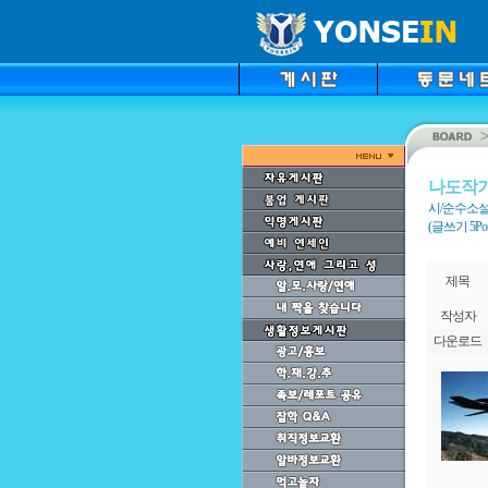
나도작
시/순수소설
(글쓰기 5Point
제목
작성자
다운로드