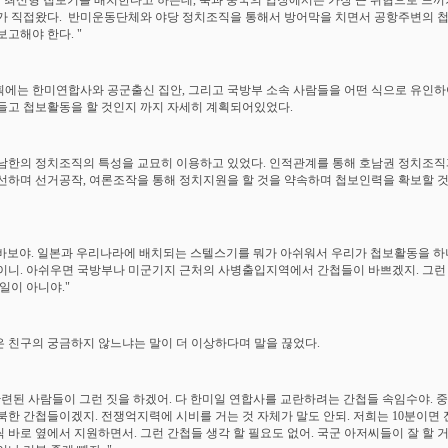
이 최신형 첩보기를 배치한다고 하는데, 북과 중국의 입장에서는 가장 큰 위협으로 느끼
가 직접왔다. 반미운동단체와 야당 정치조직을 통해서 방어막을 치면서 공항주변의 첩
보고해야 한다. "
에는 한미연합사와 공군출신 집안, 그리고 국방부 소속 사람들을 어떤 식으로 유인하
들고 첩보활동을 할 것인지 까지 자세히 계획되어있었다.
남한의 정치조직의 특성을 교묘히 이용하고 있었다. 인적관계를 통해 호남권 정치조직
선하며 선거공작, 여론조작을 통해 정치지원을 할 것을 약속하며 첩보인력을 확보할 
이 바보야. 일본과 우리나라에 배치되는 스텔스기를 뭐가 아쉬워서 우리가 첩보활동을 하
이니. 아쉬우면 국방부나 미군기지 근처의 사병출입지역에서 간첩들이 바쁘겠지. 그런
 일이 아니야."
 친구의 궁금하지 않느냐는 말이 더 이상하다며 말을 끊었다.
관련된 사람들이 그런 짓을 하겠어. 다 한미일 연합사를 교란하려는 간첩들 속임수야. 
북한 간첩들이겠지. 전쟁억지력에 시비를 거는 것 자체가 말도 안되. 저희는 10분이면
 바로 옆에서 지원하면서. 그런 간첩들 생각 할 필요도 없어. 국군 아저씨들이 잘 할 거