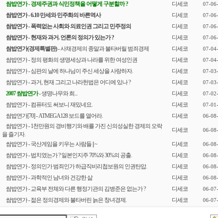
쌈밥연가 - 경제주권과 식민정책을 어떻게 구분할까 ?
디세코
07-06
쌈밥연가 - 6.10 만세와 민주화의 바른역사
디세코
07-06
쌈밥연가 - 폭력없는 사회와 의료인권 그리고 민주정의
디세코
07-06
쌈밥연가
- 현재와 과거. 언론의 정의가 있는가 ?
디세코
07-06
쌈밥연가(경제특별판)
- 사채경제의 종말과 불타버릴 범죄경제
디세코
07-04
쌈밥연가 - 정의 평화의 생명세상과 나라를 위한 여성인권
디세코
07-04
쌈밥연가 - 심판의 날에 하나님이 주신 세상을 사랑하자.
디세코
07-03
쌈밥연가 - 과거, 현재 그리고 나라헌법은 어디에 있나 ?
디세코
07-03
2007 쌈밥연가
- 생명나무와 희...
디세코
07-02
쌈밥연가 - 컴퓨터도 써보니 재밌네요.
디세코
07-01
쌈밥연가[70] - ATMEGA128 보드를 열어라.
디세코
06-08
쌈밥연가 - 1천만원의 경비행기와 배를 가진 신의성실한 경제의 오락
디세코
06-08
을 즐기자.
쌈밥연가 - 국산게임을 키우는 사람들 || ~
디세코
06-08
쌈밥연가 - 법치였는가 ? 일본인지주 70%와 30%의 공출.
디세코
06-08
쌈밥연가 - 정의인가 범죄인가 하급직비리첩보원의 인권탄압.
디세코
06-08
쌈밥연가 - 과학적인 남녀와 건강한 삶
디세코
06-08
쌈밥연가 - 교육부 전체와 다른 행정기관의 김병준은 없는가 ?
디세코
06-07
쌈밥연가 - 젊은 정의경제와 불타버린 늙은 창녀경제.
디세코
06-07