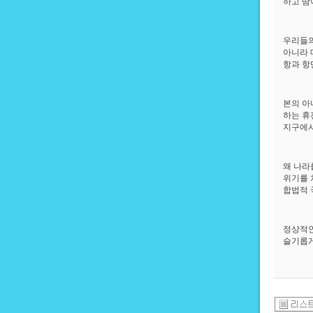
하고 땀
우리들의
아니라 
항과 항
본의 아
하는 휴
지구에서
왜 나라
위기를 
합법적 
정상적인
슬기롭게