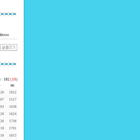
e :
192
(
3
/
8
)
-26
1822
-07
1517
-03
1638
-28
1624
-26
1736
-18
1701
-16
1615