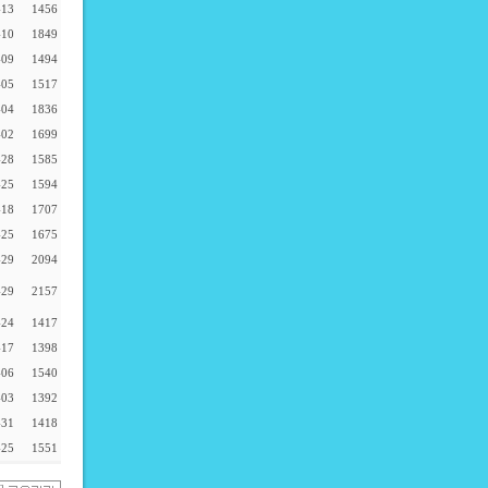
-13
1456
-10
1849
-09
1494
-05
1517
-04
1836
-02
1699
-28
1585
-25
1594
-18
1707
-25
1675
-29
2094
-29
2157
-24
1417
-17
1398
-06
1540
-03
1392
-31
1418
-25
1551