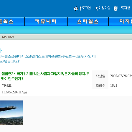
가
/무협소설/판타지소설/일러스트레이션/만화/수필/희곡...또 뭐가 있지?
 / 댓글 1Point )
쌈밥연가 - 국가위기를 막는 사람과 그렇지 않은 자들의 정치. 무
작성일
2007-07-26 03:
엇이 민주인가 ?
디세코
조회수
1821
1185457299-f117.jpg