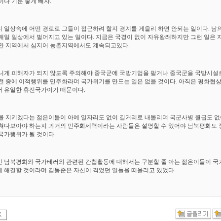
이나 기분 좋게 빼자. "
 일상속에 어떤 경로로 그들이 접근하려 할지 경계를 게을리 하면 안되는 일이다. 남
매일 일상에서 벌어지고 있는 일이다. 지금은 국경이 없이 자유왕래하지만 그런 일은 
만 지역에서 심지어 농촌지역에서도 계속되고있다.
니게 피해자가 되지 않도록 주의해야 중국군에 국방기업을 팔거나 중국군을 국방시설
전 중에 이적행위를 민주화라며 국가위기를 만드는 일은 없을 것이다. 아직은 평화협
 유일한 휴전국가이기 때문이다.
를 지키겠다는 젊은이들이 아예 일자리도 없이 길거리로 내몰리며 국군사병 월급도 없
쳐다보아야 하는지 과거의 민주화세력이라는 사람들은 설명할 수 있어야 남북평화도
국가행위가 될 것이다.
 남북평화와 국가테러와 관련된 간첩활동에 대해서는 구분할 줄 아는 젊은이들이 
 해결할 것이라며 김동준은 자신이 격었던 일들을 떠올리고 있었다.