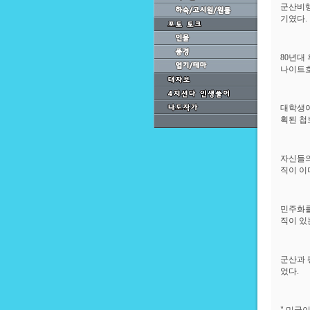
군산비행
기였다.
80년대
나이트호
대학생이
획된 첩
자신들의
직이 이
민주화를
직이 있
군산과 
었다.