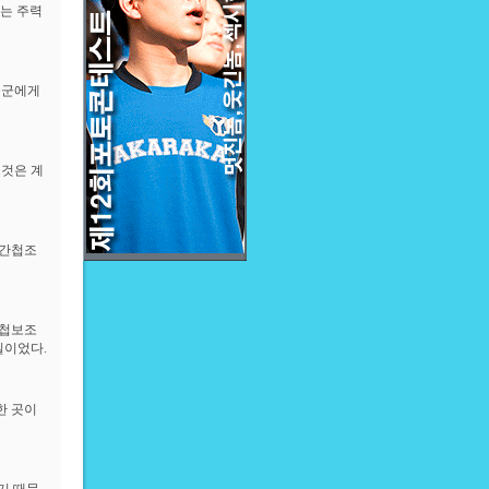
되는 주력
국군에게
그것은 계
 간첩조
제첩보조
일이었다.
한 곳이