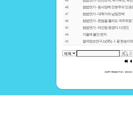
쌈밥연가 - 전산조작, 국가부도, 국민
49
쌈밥연가 - 동서양에 인본주의 인
48
쌈밥연가 - 대학가의 남침전략
47
쌈밥연가 - 헌법을 몰라도 국무위원 
46
쌈밥연가 - 여간첩 원경미 사건
[1]
45
가을에 붙인 편지
44
절약정보연구소(SIS) - 1. 꽃 한송
43