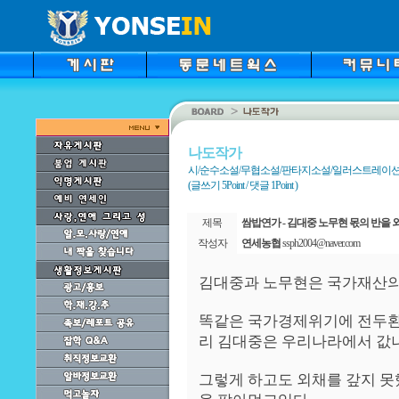
나도작가
시/순수소설/무협소설/판타지소설/일러스트레이션/만화
(글쓰기 5Point / 댓글 1Point )
제목
쌈밥연가 - 김대중 노무현 몫의 반을 
작성자
연세농협
ssph2004@naver.com
김대중과 노무현은 국가재산의
똑같은 국가경제위기에 전두환
리 김대중은 우리나라에서 값
그렇게 하고도 외채를 갚지 못