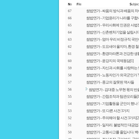
쌈밥연가 - 싸움의 방식과 배움의 차
67
쌈밥연가 - 기업윤리가 나라를 구합니
66
쌈밥연가 - 우리사회에 인권은 사법
65
쌈밥연가 - 신촌벤처기업을 살립시다
64
쌈밥연가 - 엄마 우리 비정규직 국민이
63
쌈밥연가 - 도요새야 울지마, 환경 
62
쌈밥연가 - 환경마라톤과 건강한 생
61
쌈밥연가 - 윤강지의 국제동담
[1]
60
쌈밥연가 - 자신과 사회를 사랑하는 
59
쌈밥연가 - 노동자인가 외국군인가 ?
58
쌈밥연가 - 종교의 잘못된 역사들
57
쌈밥연가 - 김대중 노무현 몫의 반
56
쌈밥연가 - 간첩조작과 탐관오리들
[
55
쌈밥연가 - 기업활동을 군인이 했나 
54
쌈밥연가 - 또 다른 사건 3가지
53
쌈밥연가 - 주의해야 할 사건 3가지
[2
52
쌈밥연가 - 일자리. 불법적인 대금
51
쌈밥연가 - 교통사고를 줄입시다. 
50